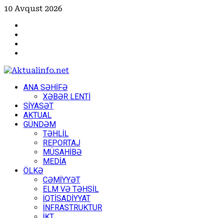
Skip
10 Avqust 2026
to
Facebook
content
Instagram
Youtube
X
Primary
ANA SƏHİFƏ
Menu
XƏBƏR LENTİ
SİYASƏT
AKTUAL
GÜNDƏM
TƏHLİL
REPORTAJ
MÜSAHİBƏ
MEDİA
ÖLKƏ
CƏMİYYƏT
ELM VƏ TƏHSİL
İQTİSADİYYAT
İNFRASTRUKTUR
İKT