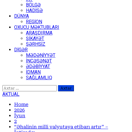
BÖLGƏ
HADİSƏ
DÜNYA
REGİON
OXUCU MƏKTUBLARI
ARAŞDIRMA
ŞİKAYƏT
ŞƏRHSİZ
DİGƏR
MƏDƏNİYYƏT
İNCƏSƏNƏT
ƏDƏBİYYAT
İDMAN
SAĞLAMLIQ
Axtarış:
AKTUAL
Home
2026
İyun
2
“Əhalinin milli valyutaya etibarı artır” –