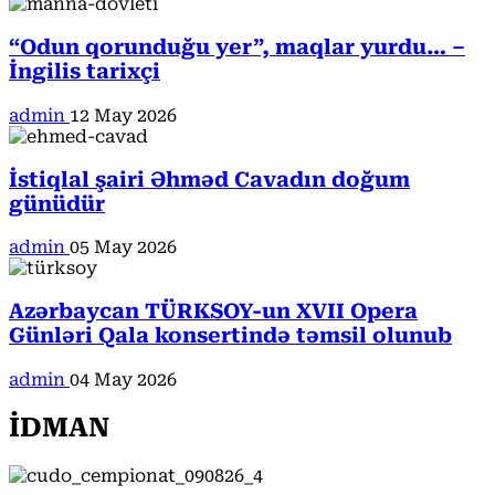
“Odun qorunduğu yer”, maqlar yurdu… –
İngilis tarixçi
admin
12 May 2026
İstiqlal şairi Əhməd Cavadın doğum
günüdür
admin
05 May 2026
Azərbaycan TÜRKSOY-un XVII Opera
Günləri Qala konsertində təmsil olunub
admin
04 May 2026
İDMAN