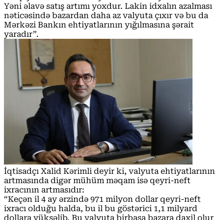
Yəni əlavə satış artımı yoxdur. Lakin idxalın azalması
nəticəsində bazardan daha az valyuta çıxır və bu da
Mərkəzi Bankın ehtiyatlarının yığılmasına şərait
yaradır”.
İqtisadçı Xalid Kərimli deyir ki, valyuta ehtiyatlarının
artmasında digər mühüm məqam isə qeyri-neft
ixracının artmasıdır:
“Keçən il 4 ay ərzində 971 milyon dollar qeyri-neft
ixracı olduğu halda, bu il bu göstərici 1,1 milyard
dollara yüksəlib. Bu valyuta birbaşa bazara daxil olur