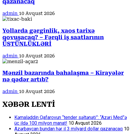
qazanacaq
admin
10 Avqust 2026
Yollarda gərginlik, xaos tarixə
qovuşacaq? – Fərqli iş saatlarının
ÜSTÜNLÜKLƏRİ
admin
10 Avqust 2026
Mənzil bazarında bahalaşma – Kirayələr
nə qədər artıb?
admin
10 Avqust 2026
XƏBƏR LENTİ
Kəmaləddin Qafarovun “tender səltənəti”: “Azəri Med”ə
üç ildə 100 milyon manat!
10 Avqust 2026
Azərbaycan bundan hər il 3 milyard dollar qazanacaq
10