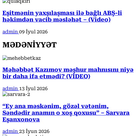
Eşitmənin yaxşılaşması ilə bağlı ABŞ-li
həkimdən vacib məsləhət – (Video)
admin
09 İyul 2026
MƏDƏNİYYƏT
Məhəbbət Kazımov məşhur mahnısını niyə
bir daha ifa etmədi? (VİDEO)
admin
13 İyul 2026
“Ey ana məskənim, gözəl vətənim,
Səndədir anamın o xoş qoxusu” – Sarvara
Eşanxonova
admin
23 İyun 2026