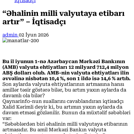
İqtisadçı
“Əhalinin milli valyutaya etibarı
artır” – İqtisadçı
admin
02 İyun 2026
Bu il iyunun 1-nə Azərbaycan Mərkəzi Bankının
(AMB) valyuta ehtiyatları 12 milyard 712,4 milyon
ABŞ dolları olub. AMB-nin valyuta ehtiyatları ilin
əvvəlinə nisbətən 10,4 %, son 1 ildə isə 14,6 % artıb.
Son aylarda valyuta ehtiyatlarının artmasına hansı
amillər təsir göstərə bilər, bu artım yaxın aylarda da
davamlı ola bilər?
Qaynarinfo-nun suallarını cavablandıran iqtisadçı
Xalid Kərimli deyir ki, bu artımın yaxın aylarda da
davam etməsi gözlənilir. Bunun da müxtəlif səbəbləri
var:
“Səbəblərdən biri əhalinin milli valyutaya etibarının
artmasıdır. Bu amil Mərkəzi Bankın valyuta