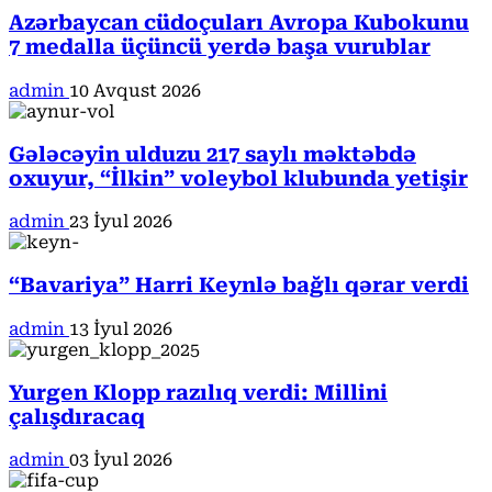
Azərbaycan cüdoçuları Avropa Kubokunu
7 medalla üçüncü yerdə başa vurublar
admin
10 Avqust 2026
Gələcəyin ulduzu 217 saylı məktəbdə
oxuyur, “İlkin” voleybol klubunda yetişir
admin
23 İyul 2026
“Bavariya” Harri Keynlə bağlı qərar verdi
admin
13 İyul 2026
Yurgen Klopp razılıq verdi: Millini
çalışdıracaq
admin
03 İyul 2026