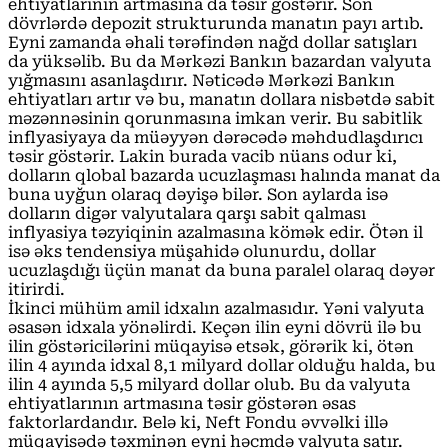
ehtiyatlarının artmasına da təsir göstərir. Son
dövrlərdə depozit strukturunda manatın payı artıb.
Eyni zamanda əhali tərəfindən nağd dollar satışları
da yüksəlib. Bu da Mərkəzi Bankın bazardan valyuta
yığmasını asanlaşdırır. Nəticədə Mərkəzi Bankın
ehtiyatları artır və bu, manatın dollara nisbətdə sabit
məzənnəsinin qorunmasına imkan verir. Bu sabitlik
inflyasiyaya da müəyyən dərəcədə məhdudlaşdırıcı
təsir göstərir. Lakin burada vacib nüans odur ki,
dolların qlobal bazarda ucuzlaşması halında manat da
buna uyğun olaraq dəyişə bilər. Son aylarda isə
dolların digər valyutalara qarşı sabit qalması
inflyasiya təzyiqinin azalmasına kömək edir. Ötən il
isə əks tendensiya müşahidə olunurdu, dollar
ucuzlaşdığı üçün manat da buna paralel olaraq dəyər
itirirdi.
İkinci mühüm amil idxalın azalmasıdır. Yəni valyuta
əsasən idxala yönəlirdi. Keçən ilin eyni dövrü ilə bu
ilin göstəricilərini müqayisə etsək, görərik ki, ötən
ilin 4 ayında idxal 8,1 milyard dollar olduğu halda, bu
ilin 4 ayında 5,5 milyard dollar olub. Bu da valyuta
ehtiyatlarının artmasına təsir göstərən əsas
faktorlardandır. Belə ki, Neft Fondu əvvəlki illə
müqayisədə təxminən eyni həcmdə valyuta satır.