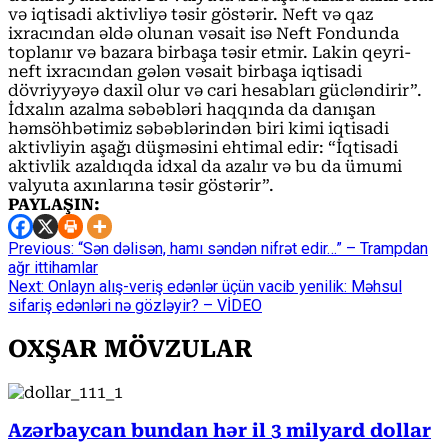
və iqtisadi aktivliyə təsir göstərir. Neft və qaz
ixracından əldə olunan vəsait isə Neft Fondunda
toplanır və bazara birbaşa təsir etmir. Lakin qeyri-
neft ixracından gələn vəsait birbaşa iqtisadi
dövriyyəyə daxil olur və cari hesabları gücləndirir”.
İdxalın azalma səbəbləri haqqında da danışan
həmsöhbətimiz səbəblərindən biri kimi iqtisadi
aktivliyin aşağı düşməsini ehtimal edir: “İqtisadi
aktivlik azaldıqda idxal da azalır və bu da ümumi
valyuta axınlarına təsir göstərir”.
PAYLAŞIN:
Continue
Previous:
“Sən dəlisən, hamı səndən nifrət edir…” – Trampdan
ağr ittihamlar
Reading
Next:
Onlayn alış-veriş edənlər üçün vacib yenilik: Məhsul
sifariş edənləri nə gözləyir? – VİDEO
OXŞAR MÖVZULAR
Azərbaycan bundan hər il 3 milyard dollar