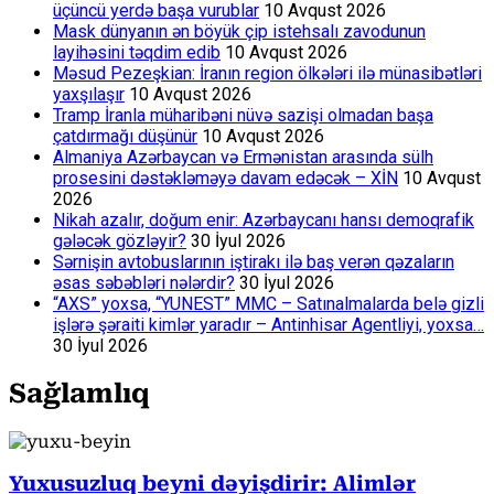
üçüncü yerdə başa vurublar
10 Avqust 2026
Mask dünyanın ən böyük çip istehsalı zavodunun
layihəsini təqdim edib
10 Avqust 2026
Məsud Pezeşkian: İranın region ölkələri ilə münasibətləri
yaxşılaşır
10 Avqust 2026
Tramp İranla müharibəni nüvə sazişi olmadan başa
çatdırmağı düşünür
10 Avqust 2026
Almaniya Azərbaycan və Ermənistan arasında sülh
prosesini dəstəkləməyə davam edəcək – XİN
10 Avqust
2026
Nikah azalır, doğum enir: Azərbaycanı hansı demoqrafik
gələcək gözləyir?
30 İyul 2026
Sərnişin avtobuslarının iştirakı ilə baş verən qəzaların
əsas səbəbləri nələrdir?
30 İyul 2026
“AXS” yoxsa, “YUNEST” MMC – Satınalmalarda belə gizli
işlərə şəraiti kimlər yaradır – Antinhisar Agentliyi, yoxsa…
30 İyul 2026
Sağlamlıq
Yuxusuzluq beyni dəyişdirir: Alimlər