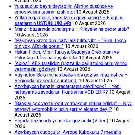
Avqust 2026
Yuxusuzluq beyni dəyişdirir: Alimlər düşüncə və
emosiyalara təsirini izah etdi
10 Avqust 2026
Yollarda gərginlik, xaos tarixə qovuşacaq? – Fərqli iş
saatlarının ÜSTÜNLÜKLƏRİ
10 Avqust 2026
Mənzil bazarında bahalaşma – Kirayələr nə qədər artıb?
10 Avqust 2026
“Paşinyan Kremldən icazə ala bilməyib” – “Bunu təkcə
biz yox, ABŞ da görür…”
10 Avqust 2026
Hakan Fidan: Misir Türkiyə, Səudiyyə Ərəbistanı və
Pakistan ittifaqına qoşula bilər
10 Avqust 2026
“Axios”: ABŞ İsraildən Qəzza ilə bağlı tələblərini yerinə
yetirməsini gözləyir
10 Avqust 2026
Vaşinqton-Bakı münasibətlərində gözlənilməz nəticə –
Regionda proseslər sürətləndi
10 Avqust 2026
Azərbaycan benzin ixracatçısına çevriləcək? – Yeni
neftayırma zavodunun tikintisi nə VƏD EDİR?
10 Avqust
2026
“Banklar çox vaxt kredit verməkdən imtina edirlər” – Niyə
ənənəvi avtomobillər üçün şərtlər əlçatan deyil?
10
Avqust 2026
Sığorta bazarında yeniliklər gözlənilir (Video)
10 Avqust
2026
Azərbaycan cüdoçuları Avropa Kubokunu 7 medalla