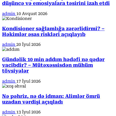
düşüncə və emosiyalara təsirini izah etdi
admin
10 Avqust 2026
Kondisioner sağlamlığa zərərlidirmi? –
Həkimlər əsas riskləri açıqlayıb
admin
20 İyul 2026
Gündəlik 10 min addım hədəfi nə qədər
vacibdir? – Mütəxəssisdən mühüm
tövsiyələr
admin
17 İyul 2026
Nə pəhriz, nə də idman: Alimlər ömrü
uzadan vərdişi açıqladı
admin
13 İyul 2026