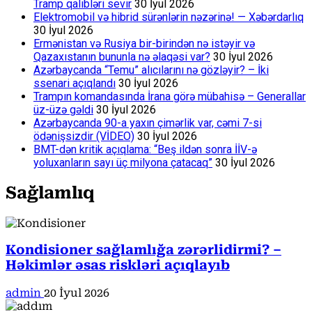
Tramp qalibləri sevir
30 İyul 2026
Elektromobil və hibrid sürənlərin nəzərinə! — Xəbərdarlıq
30 İyul 2026
Ermənistan və Rusiya bir-birindən nə istəyir və
Qazaxıstanın bununla nə əlaqəsi var?
30 İyul 2026
Azərbaycanda “Temu” alıcılarını nə gözləyir? – İki
ssenari açıqlandı
30 İyul 2026
Trampın komandasında İrana görə mübahisə – Generallar
üz-üzə gəldi
30 İyul 2026
Azərbaycanda 90-a yaxın çimərlik var, cəmi 7-si
ödənişsizdir (VİDEO)
30 İyul 2026
BMT-dən kritik açıqlama: “Beş ildən sonra İİV-ə
yoluxanların sayı üç milyona çatacaq”
30 İyul 2026
Sağlamlıq
Kondisioner sağlamlığa zərərlidirmi? –
Həkimlər əsas riskləri açıqlayıb
admin
20 İyul 2026