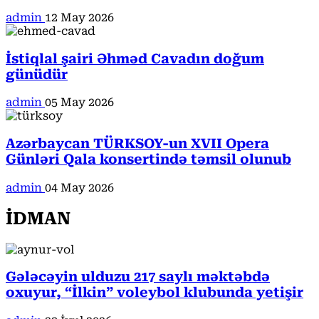
admin
12 May 2026
İstiqlal şairi Əhməd Cavadın doğum
günüdür
admin
05 May 2026
Azərbaycan TÜRKSOY-un XVII Opera
Günləri Qala konsertində təmsil olunub
admin
04 May 2026
İDMAN
Gələcəyin ulduzu 217 saylı məktəbdə
oxuyur, “İlkin” voleybol klubunda yetişir