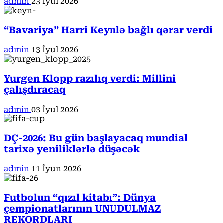
admin
23 İyul 2026
“Bavariya” Harri Keynlə bağlı qərar verdi
admin
13 İyul 2026
Yurgen Klopp razılıq verdi: Millini
çalışdıracaq
admin
03 İyul 2026
DÇ-2026: Bu gün başlayacaq mundial
tarixə yeniliklərlə düşəcək
admin
11 İyun 2026
Futbolun “qızıl kitabı”: Dünya
çempionatlarının UNUDULMAZ
REKORDLARI