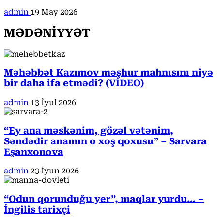
admin
19 May 2026
MƏDƏNİYYƏT
Məhəbbət Kazımov məşhur mahnısını niyə
bir daha ifa etmədi? (VİDEO)
admin
13 İyul 2026
“Ey ana məskənim, gözəl vətənim,
Səndədir anamın o xoş qoxusu” – Sarvara
Eşanxonova
admin
23 İyun 2026
“Odun qorunduğu yer”, maqlar yurdu… –
İngilis tarixçi