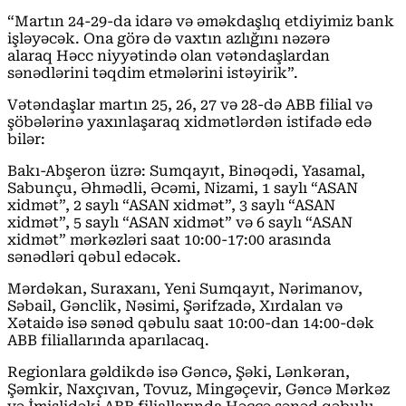
“Martın 24-29-da idarə və əməkdaşlıq etdiyimiz bank
işləyəcək. Ona görə də vaxtın azlığını nəzərə
alaraq Həcc niyyətində olan vətəndaşlardan
sənədlərini təqdim etmələrini istəyirik”.
Vətəndaşlar martın 25, 26, 27 və 28-də ABB filial və
şöbələrinə yaxınlaşaraq xidmətlərdən istifadə edə
bilər:
Bakı-Abşeron üzrə: Sumqayıt, Binəqədi, Yasamal,
Sabunçu, Əhmədli, Əcəmi, Nizami, 1 saylı “ASAN
xidmət”, 2 saylı “ASAN xidmət”, 3 saylı “ASAN
xidmət”, 5 saylı “ASAN xidmət” və 6 saylı “ASAN
xidmət” mərkəzləri saat 10:00-17:00 arasında
sənədləri qəbul edəcək.
Mərdəkan, Suraxanı, Yeni Sumqayıt, Nərimanov,
Səbail, Gənclik, Nəsimi, Şərifzadə, Xırdalan və
Xətaidə isə sənəd qəbulu saat 10:00-dan 14:00-dək
ABB filiallarında aparılacaq.
Regionlara gəldikdə isə Gəncə, Şəki, Lənkəran,
Şəmkir, Naxçıvan, Tovuz, Mingəçevir, Gəncə Mərkəz