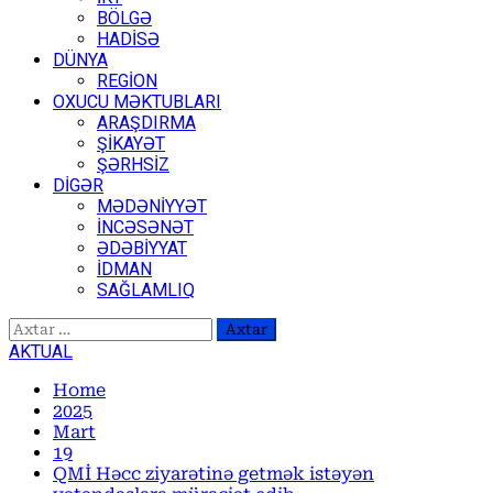
BÖLGƏ
HADİSƏ
DÜNYA
REGİON
OXUCU MƏKTUBLARI
ARAŞDIRMA
ŞİKAYƏT
ŞƏRHSİZ
DİGƏR
MƏDƏNİYYƏT
İNCƏSƏNƏT
ƏDƏBİYYAT
İDMAN
SAĞLAMLIQ
Axtarış:
AKTUAL
Home
2025
Mart
19
QMİ Həcc ziyarətinə getmək istəyən