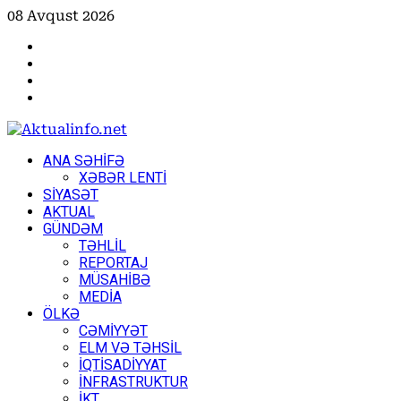
Skip
08 Avqust 2026
to
Facebook
content
Instagram
Youtube
X
Primary
ANA SƏHİFƏ
Menu
XƏBƏR LENTİ
SİYASƏT
AKTUAL
GÜNDƏM
TƏHLİL
REPORTAJ
MÜSAHİBƏ
MEDİA
ÖLKƏ
CƏMİYYƏT
ELM VƏ TƏHSİL
İQTİSADİYYAT
İNFRASTRUKTUR
İKT