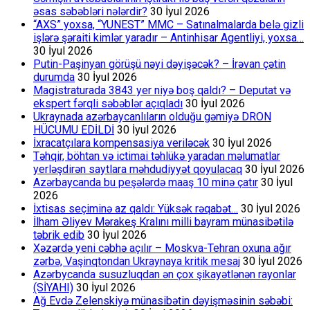
əsas səbəbləri nələrdir?
30 İyul 2026
“AXS” yoxsa, “YUNEST” MMC – Satınalmalarda belə gizli
işlərə şəraiti kimlər yaradır – Antinhisar Agentliyi, yoxsa…
30 İyul 2026
Putin-Paşinyan görüşü nəyi dəyişəcək? – İrəvan çətin
durumda
30 İyul 2026
Magistraturada 3843 yer niyə boş qaldı? – Deputat və
ekspert fərqli səbəblər açıqladı
30 İyul 2026
Ukraynada azərbaycanlıların olduğu gəmiyə DRON
HÜCUMU EDİLDİ
30 İyul 2026
İxracatçılara kompensasiya veriləcək
30 İyul 2026
Təhqir, böhtan və ictimai təhlükə yaradan məlumatlar
yerləşdirən saytlara məhdudiyyət qoyulacaq
30 İyul 2026
Azərbaycanda bu peşələrdə maaş 10 minə çatır
30 İyul
2026
İxtisas seçiminə az qaldı: Yüksək rəqabət…
30 İyul 2026
İlham Əliyev Mərakeş Kralını milli bayram münasibətilə
təbrik edib
30 İyul 2026
Xəzərdə yeni cəbhə açılır – Moskva-Tehran oxuna ağır
zərbə, Vaşinqtondan Ukraynaya kritik mesaj
30 İyul 2026
Azərbycanda susuzluqdan ən çox şikayətlənən rayonlar
(SİYAHI)
30 İyul 2026
Ağ Evdə Zelenskiyə münasibətin dəyişməsinin səbəbi: