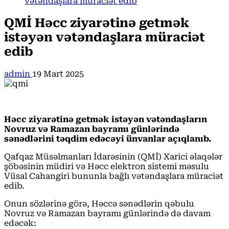
vətəndaşlara müraciət edib
QMİ Həcc ziyarətinə getmək
istəyən vətəndaşlara müraciət
edib
admin
19 Mart 2025
Həcc ziyarətinə getmək istəyən vətəndaşların
Novruz və Ramazan bayramı günlərində
sənədlərini təqdim edəcəyi ünvanlar açıqlanıb.
Qafqaz Müsəlmanları İdarəsinin (QMİ) Xarici əlaqələr
şöbəsinin müdiri və Həcc elektron sistemi məsulu
Vüsal Cahangiri bununla bağlı vətəndaşlara müraciət
edib.
Onun sözlərinə görə, Həccə sənədlərin qəbulu
Novruz və Ramazan bayramı günlərində də davam
edəcək: