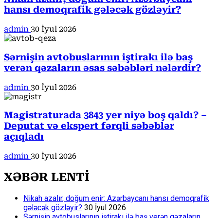
hansı demoqrafik gələcək gözləyir?
admin
30 İyul 2026
Sərnişin avtobuslarının iştirakı ilə baş
verən qəzaların əsas səbəbləri nələrdir?
admin
30 İyul 2026
Magistraturada 3843 yer niyə boş qaldı? –
Deputat və ekspert fərqli səbəblər
açıqladı
admin
30 İyul 2026
XƏBƏR LENTİ
Nikah azalır, doğum enir: Azərbaycanı hansı demoqrafik
gələcək gözləyir?
30 İyul 2026
Sərnişin avtobuslarının iştirakı ilə baş verən qəzaların