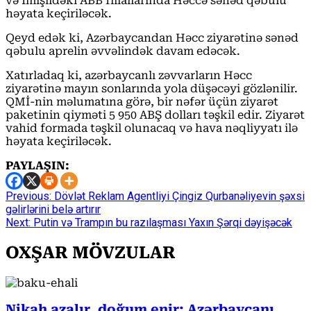
və İmişlidəki ABB filiallarında Həccə sənəd qəbulu
həyata keçiriləcək.
Qeyd edək ki, Azərbaycandan Həcc ziyarətinə sənəd
qəbulu aprelin əvvəlindək davam edəcək.
Xatırladaq ki, azərbaycanlı zəvvarların Həcc
ziyarətinə mayın sonlarında yola düşəcəyi gözlənilir.
QMİ-nin məlumatına görə, bir nəfər üçün ziyarət
paketinin qiyməti 5 950 ABŞ dolları təşkil edir. Ziyarət
vahid formada təşkil olunacaq və hava nəqliyyatı ilə
həyata keçiriləcək.
PAYLAŞIN:
Continue
Previous:
Dövlət Reklam Agentliyi Çingiz Qurbanəliyevin şəxsi
gəlirlərini belə artırır
Reading
Next:
Putin və Trampın bu razılaşması Yaxın Şərqi dəyişəcək
OXŞAR MÖVZULAR
Nikah azalır, doğum enir: Azərbaycanı