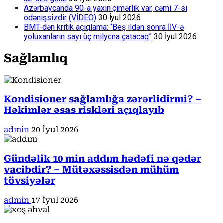
Azərbaycanda 90-a yaxın çimərlik var, cəmi 7-si
ödənişsizdir (VİDEO)
30 İyul 2026
BMT-dən kritik açıqlama: “Beş ildən sonra İİV-ə
yoluxanların sayı üç milyona çatacaq”
30 İyul 2026
Sağlamlıq
Kondisioner sağlamlığa zərərlidirmi? –
Həkimlər əsas riskləri açıqlayıb
admin
20 İyul 2026
Gündəlik 10 min addım hədəfi nə qədər
vacibdir? – Mütəxəssisdən mühüm
tövsiyələr
admin
17 İyul 2026