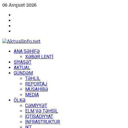
Skip
06 Avqust 2026
to
Facebook
content
Instagram
Youtube
X
Primary
ANA SƏHİFƏ
Menu
XƏBƏR LENTİ
SİYASƏT
AKTUAL
GÜNDƏM
TƏHLİL
REPORTAJ
MÜSAHİBƏ
MEDİA
ÖLKƏ
CƏMİYYƏT
ELM VƏ TƏHSİL
İQTİSADİYYAT
İNFRASTRUKTUR
İKT