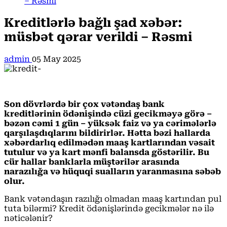
– Rəsmi
Kreditlərlə bağlı şad xəbər:
müsbət qərar verildi – Rəsmi
admin
05 May 2025
Son dövrlərdə bir çox vətəndaş bank
kreditlərinin ödənişində cüzi gecikməyə görə –
bəzən cəmi 1 gün – yüksək faiz və ya cərimələrlə
qarşılaşdıqlarını bildirirlər. Hətta bəzi hallarda
xəbərdarlıq edilmədən maaş kartlarından vəsait
tutulur və ya kart mənfi balansda göstərilir. Bu
cür hallar banklarla müştərilər arasında
narazılığa və hüquqi sualların yaranmasına səbəb
olur.
Bank vətəndaşın razılığı olmadan maaş kartından pul
tuta bilərmi? Kredit ödənişlərində gecikmələr nə ilə
nəticələnir?