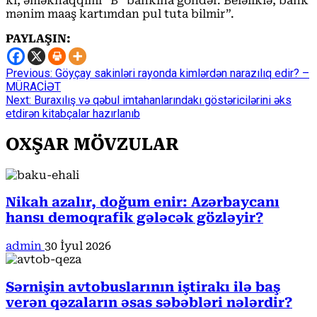
ki, əməkhaqqımı “B” bankına göndər. Beləliklə, bank
mənim maaş kartımdan pul tuta bilmir”.
PAYLAŞIN:
Continue
Previous:
Göyçay sakinləri rayonda kimlərdən narazılıq edir? –
MÜRACİƏT
Reading
Next:
Buraxılış və qəbul imtahanlarındakı göstəricilərini əks
etdirən kitabçalar hazırlanıb
OXŞAR MÖVZULAR
Nikah azalır, doğum enir: Azərbaycanı
hansı demoqrafik gələcək gözləyir?
admin
30 İyul 2026
Sərnişin avtobuslarının iştirakı ilə baş
verən qəzaların əsas səbəbləri nələrdir?