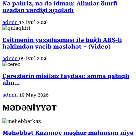
Nə pəhriz, nə də idman: Alimlər ömrü
uzadan vərdişi açıqladı
admin
13 İyul 2026
Eşitmənin yaxşılaşması ilə bağlı ABŞ-li
həkimdən vacib məsləhət – (Video)
admin
09 İyul 2026
Çərəzlərin misilsiz faydası: amma qabıqlı
alın…
admin
19 May 2026
MƏDƏNİYYƏT
Məhəbbət Kazımov məşhur mahnısını niyə