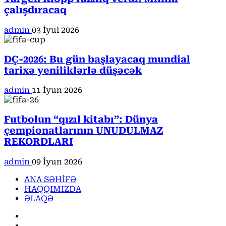
çalışdıracaq
admin
03 İyul 2026
DÇ-2026: Bu gün başlayacaq mundial
tarixə yeniliklərlə düşəcək
admin
11 İyun 2026
Futbolun “qızıl kitabı”: Dünya
çempionatlarının UNUDULMAZ
REKORDLARI
admin
09 İyun 2026
ANA SƏHİFƏ
HAQQIMIZDA
ƏLAQƏ
Facebook
Instagram