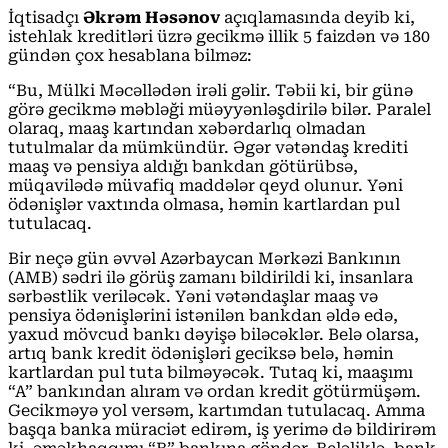
İqtisadçı
Əkrəm Həsənov
açıqlamasında deyib ki,
istehlak kreditləri üzrə gecikmə illik 5 faizdən və 180
gündən çox hesablana bilməz:
“Bu, Mülki Məcəllədən irəli gəlir. Təbii ki, bir günə
görə gecikmə məbləği müəyyənləşdirilə bilər. Paralel
olaraq, maaş kartından xəbərdarlıq olmadan
tutulmalar da mümkündür. Əgər vətəndaş krediti
maaş və pensiya aldığı bankdan götürübsə,
müqavilədə müvafiq maddələr qeyd olunur. Yəni
ödənişlər vaxtında olmasa, həmin kartlardan pul
tutulacaq.
Bir neçə gün əvvəl Azərbaycan Mərkəzi Bankının
(AMB) sədri ilə görüş zamanı bildirildi ki, insanlara
sərbəstlik veriləcək. Yəni vətəndaşlar maaş və
pensiya ödənişlərini istənilən bankdan əldə edə,
yaxud mövcud bankı dəyişə biləcəklər. Belə olarsa,
artıq bank kredit ödənişləri geciksə belə, həmin
kartlardan pul tuta bilməyəcək. Tutaq ki, maaşımı
“A” bankından alıram və ordan kredit götürmüşəm.
Gecikməyə yol versəm, kartımdan tutulacaq. Amma
başqa banka müraciət edirəm, iş yerimə də bildirirəm