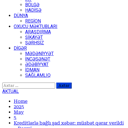
BÖLGƏ
HADİSƏ
DÜNYA
REGİON
OXUCU MƏKTUBLARI
ARAŞDIRMA
ŞİKAYƏT
ŞƏRHSİZ
DİGƏR
MƏDƏNİYYƏT
İNCƏSƏNƏT
ƏDƏBİYYAT
İDMAN
SAĞLAMLIQ
Axtarış:
AKTUAL
Home
2025
May
5
Kreditlərlə bağlı şad xəbər: müsbət qərar verildi