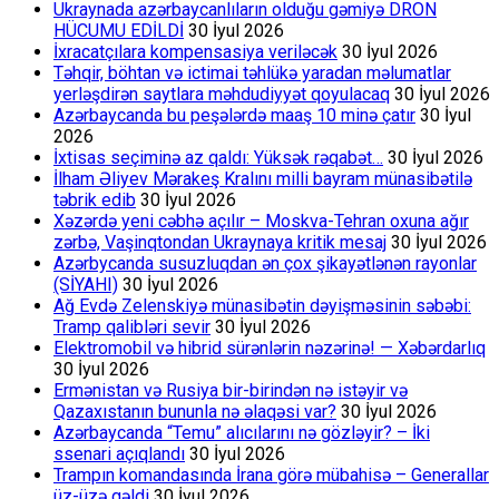
Ukraynada azərbaycanlıların olduğu gəmiyə DRON
HÜCUMU EDİLDİ
30 İyul 2026
İxracatçılara kompensasiya veriləcək
30 İyul 2026
Təhqir, böhtan və ictimai təhlükə yaradan məlumatlar
yerləşdirən saytlara məhdudiyyət qoyulacaq
30 İyul 2026
Azərbaycanda bu peşələrdə maaş 10 minə çatır
30 İyul
2026
İxtisas seçiminə az qaldı: Yüksək rəqabət…
30 İyul 2026
İlham Əliyev Mərakeş Kralını milli bayram münasibətilə
təbrik edib
30 İyul 2026
Xəzərdə yeni cəbhə açılır – Moskva-Tehran oxuna ağır
zərbə, Vaşinqtondan Ukraynaya kritik mesaj
30 İyul 2026
Azərbycanda susuzluqdan ən çox şikayətlənən rayonlar
(SİYAHI)
30 İyul 2026
Ağ Evdə Zelenskiyə münasibətin dəyişməsinin səbəbi:
Tramp qalibləri sevir
30 İyul 2026
Elektromobil və hibrid sürənlərin nəzərinə! — Xəbərdarlıq
30 İyul 2026
Ermənistan və Rusiya bir-birindən nə istəyir və
Qazaxıstanın bununla nə əlaqəsi var?
30 İyul 2026
Azərbaycanda “Temu” alıcılarını nə gözləyir? – İki
ssenari açıqlandı
30 İyul 2026
Trampın komandasında İrana görə mübahisə – Generallar
üz-üzə gəldi
30 İyul 2026