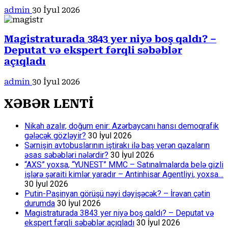
admin
30 İyul 2026
Magistraturada 3843 yer niyə boş qaldı? –
Deputat və ekspert fərqli səbəblər
açıqladı
admin
30 İyul 2026
XƏBƏR LENTİ
Nikah azalır, doğum enir: Azərbaycanı hansı demoqrafik
gələcək gözləyir?
30 İyul 2026
Sərnişin avtobuslarının iştirakı ilə baş verən qəzaların
əsas səbəbləri nələrdir?
30 İyul 2026
“AXS” yoxsa, “YUNEST” MMC – Satınalmalarda belə gizli
işlərə şəraiti kimlər yaradır – Antinhisar Agentliyi, yoxsa…
30 İyul 2026
Putin-Paşinyan görüşü nəyi dəyişəcək? – İrəvan çətin
durumda
30 İyul 2026
Magistraturada 3843 yer niyə boş qaldı? – Deputat və
ekspert fərqli səbəblər açıqladı
30 İyul 2026