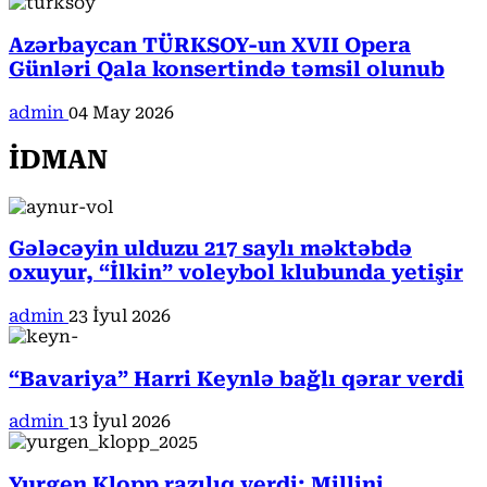
Azərbaycan TÜRKSOY-un XVII Opera
Günləri Qala konsertində təmsil olunub
admin
04 May 2026
İDMAN
Gələcəyin ulduzu 217 saylı məktəbdə
oxuyur, “İlkin” voleybol klubunda yetişir
admin
23 İyul 2026
“Bavariya” Harri Keynlə bağlı qərar verdi
admin
13 İyul 2026
Yurgen Klopp razılıq verdi: Millini