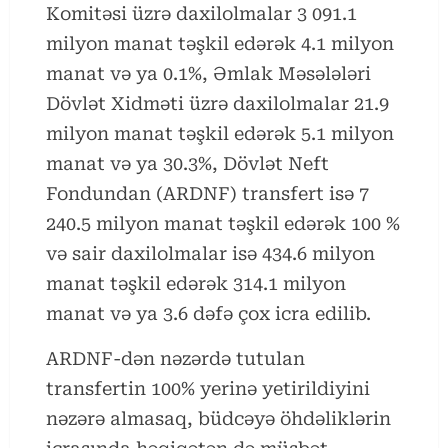
Komitəsi üzrə daxilolmalar 3 091.1
milyon manat təşkil edərək 4.1 milyon
manat və ya 0.1%, Əmlak Məsələləri
Dövlət Xidməti üzrə daxilolmalar 21.9
milyon manat təşkil edərək 5.1 milyon
manat və ya 30.3%, Dövlət Neft
Fondundan (ARDNF) transfert isə 7
240.5 milyon manat təşkil edərək 100 %
və sair daxilolmalar isə 434.6 milyon
manat təşkil edərək 314.1 milyon
manat və ya 3.6 dəfə çox icra edilib.
ARDNF-dən nəzərdə tutulan
transfertin 100% yerinə yetirildiyini
nəzərə almasaq, büdcəyə öhdəliklərin