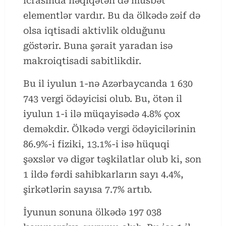
icrasında həqiqətən də müsbət
elementlər vardır. Bu da ölkədə zəif də
olsa iqtisadi aktivlik olduğunu
göstərir. Buna şərait yaradan isə
makroiqtisadi sabitlikdir.
Bu il iyulun 1-nə Azərbaycanda 1 630
743 vergi ödəyicisi olub. Bu, ötən il
iyulun 1-i ilə müqayisədə 4.8% çox
deməkdir. Ölkədə vergi ödəyicilərinin
86.9%-i fiziki, 13.1%-i isə hüquqi
şəxslər və digər təşkilatlar olub ki, son
1 ildə fərdi sahibkarların sayı 4.4%,
şirkətlərin sayısa 7.7% artıb.
İyunun sonuna ölkədə 197 038