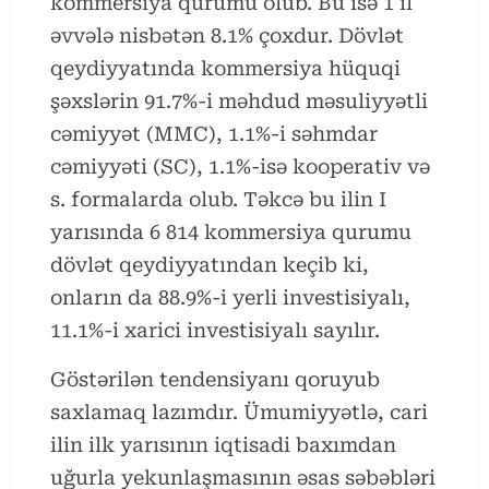
kommersiya qurumu olub. Bu isə 1 il
əvvələ nisbətən 8.1% çoxdur. Dövlət
qeydiyyatında kommersiya hüquqi
şəxslərin 91.7%-i məhdud məsuliyyətli
cəmiyyət (MMC), 1.1%-i səhmdar
cəmiyyəti (SC), 1.1%-isə kooperativ və
s. formalarda olub. Təkcə bu ilin I
yarısında 6 814 kommersiya qurumu
dövlət qeydiyyatından keçib ki,
onların da 88.9%-i yerli investisiyalı,
11.1%-i xarici investisiyalı sayılır.
Göstərilən tendensiyanı qoruyub
saxlamaq lazımdır. Ümumiyyətlə, cari
ilin ilk yarısının iqtisadi baxımdan
uğurla yekunlaşmasının əsas səbəbləri