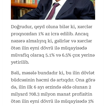
Doğrudur, qeyd oluna bilər ki, xərclər
proqnozdan 1% az icra edilib. Ancaq
nəzərə almalıyıq ki, gəlirlər və xərclər
ötən ilin eyni dövrü ilə müqayisədə
müvafiq olaraq 5.1% və 6.5% çox yerinə
yetirilib.
Bəli, məsələ bundadır ki, bu ilin dövlət
büdcəsinin həcmi də artıqdır. Ona görə
də, ilin ilk 6 ayı ərzində əldə olunan 2
milyard 708.3 milyon manat profisitin
ötən ilin eyni dövrü ilə müqayisədə 3%