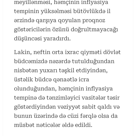
meyillənməsi, həmçinin inflyasiya
tempinin yüksəlməsi bütövlükdə il
ərzində qarşıya qoyulan proqnoz
göstəricilərin özünü doğrultmayacağı
düşüncəsi yaradırdı.
Lakin, neftin orta ixrac qiyməti dövlət
büdcəmizdə nəzərdə tutulduğundan
nisbətən yuxarı təşkil etdiyindən,
üstəlik büdcə qənaətlə icra
olunduğundan, həmçinin inflyasiya
tempinə də tənzimləyici vasitələr təsir
göstərdiyindən vəziyyət sabit qaldı və
bunun üzərində də cüzi fərqlə olsa da
müsbət nəticələr əldə edildi.