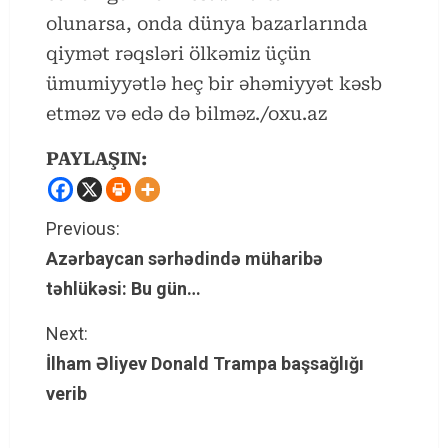
olunarsa, onda dünya bazarlarında
qiymət rəqsləri ölkəmiz üçün
ümumiyyətlə heç bir əhəmiyyət kəsb
etməz və edə də bilməz./oxu.az
PAYLAŞIN:
C
Previous:
Azərbaycan sərhədində müharibə
o
təhlükəsi: Bu gün…
n
Next:
t
İlham Əliyev Donald Trampa başsağlığı
verib
i
n