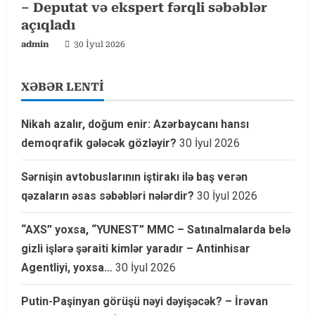
– Deputat və ekspert fərqli səbəblər
açıqladı
admin
30 İyul 2026
XƏBƏR LENTİ
Nikah azalır, doğum enir: Azərbaycanı hansı
demoqrafik gələcək gözləyir?
30 İyul 2026
Sərnişin avtobuslarının iştirakı ilə baş verən
qəzaların əsas səbəbləri nələrdir?
30 İyul 2026
“AXS” yoxsa, “YUNEST” MMC – Satınalmalarda belə
gizli işlərə şəraiti kimlər yaradır – Antinhisar
Agentliyi, yoxsa…
30 İyul 2026
Putin-Paşinyan görüşü nəyi dəyişəcək? – İrəvan