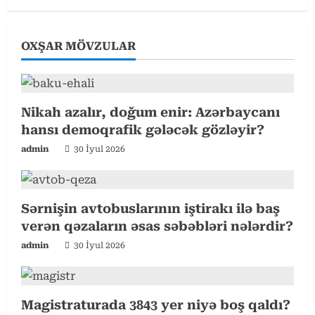
u
OXŞAR MÖVZULAR
e
R
e
Nikah azalır, doğum enir: Azərbaycanı
hansı demoqrafik gələcək gözləyir?
a
admin
30 İyul 2026
d
i
Sərnişin avtobuslarının iştirakı ilə baş
verən qəzaların əsas səbəbləri nələrdir?
n
admin
30 İyul 2026
g
Magistraturada 3843 yer niyə boş qaldı?