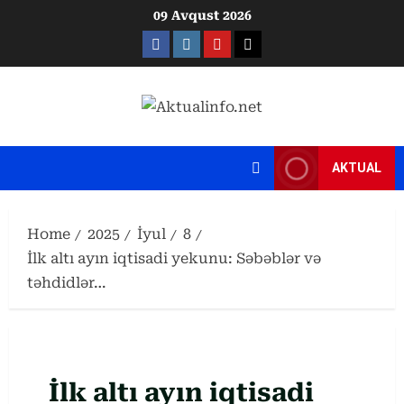
Skip
09 Avqust 2026
to
Facebook
Instagram
Youtube
X
content
AKTUAL
Home
2025
İyul
8
İlk altı ayın iqtisadi yekunu: Səbəblər və
təhdidlər…
İlk altı ayın iqtisadi