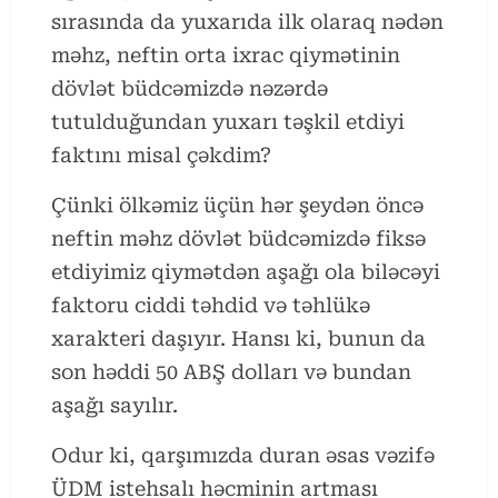
sırasında da yuxarıda ilk olaraq nədən
məhz, neftin orta ixrac qiymətinin
dövlət büdcəmizdə nəzərdə
tutulduğundan yuxarı təşkil etdiyi
faktını misal çəkdim?
Çünki ölkəmiz üçün hər şeydən öncə
neftin məhz dövlət büdcəmizdə fiksə
etdiyimiz qiymətdən aşağı ola biləcəyi
faktoru ciddi təhdid və təhlükə
xarakteri daşıyır. Hansı ki, bunun da
son həddi 50 ABŞ dolları və bundan
aşağı sayılır.
Odur ki, qarşımızda duran əsas vəzifə
ÜDM istehsalı həcminin artması