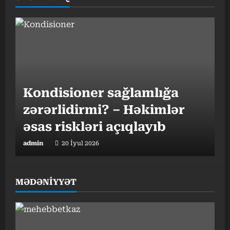
Kondisioner sağlamlığa
zərərlidirmi? – Həkimlər
əsas riskləri açıqlayıb
admin
20 İyul 2026
MƏDƏNİYYƏT
Gündəlik 10 min addım