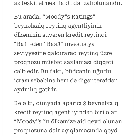
az təşkil etməsi faktı da izaholunandır.
Bu arada, “Moody”s Ratings”
beynəlxalq reytinq agentliyinin
ölkəmizin suveren kredit reytinqi
“Ba1”-dən “Baa3” investisiya
səviyyəsinə qaldıraraq reytinq üzrə
proqnozu müsbət saxlaması diqqəti
cəlb edir. Bu fakt, büdcənin uğurlu
icrası səbəbinə həm də digər tərəfdən
aydınlıq gətirir.
Belə ki, dünyada aparıcı 3 beynəlxalq
kredit reytinq agentliyindən biri olan
“Moody”s”in ölkəmizə aid qeyd olunan
proqnozuna dair açıqlamasında qeyd