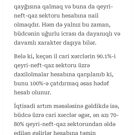
qayğısına qalmaq və buna da qeyri-
neft-qaz sektoru hesabına nail
olmaqdır. Həm də yalnız bu zaman,
büdcənin uğurlu icrası da dayanıqlı və
davamlı xarakter daşıya bilər.
Belə ki, keçən il cari xərclərin 90.1%-i
qeyri-neft-qaz sektoru üzrə
daxilolmalar hesabına qarşılanıb ki,
bunu 100%-ə çatdırmaq əsas hədəf
hesab olunur.
İqtisadi artım məsələsinə gəldikdə isə,
büdcə üzrə cari xərclər əgər, ən azı 70-
80% qeyri-neft-qaz sektorundan əldə
edilən gəlirlər hesabına təmin