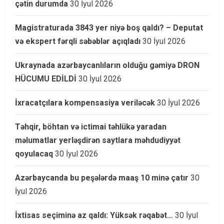
çətin durumda
30 İyul 2026
Magistraturada 3843 yer niyə boş qaldı? – Deputat
və ekspert fərqli səbəblər açıqladı
30 İyul 2026
Ukraynada azərbaycanlıların olduğu gəmiyə DRON
HÜCUMU EDİLDİ
30 İyul 2026
İxracatçılara kompensasiya veriləcək
30 İyul 2026
Təhqir, böhtan və ictimai təhlükə yaradan
məlumatlar yerləşdirən saytlara məhdudiyyət
qoyulacaq
30 İyul 2026
Azərbaycanda bu peşələrdə maaş 10 minə çatır
30
İyul 2026
İxtisas seçiminə az qaldı: Yüksək rəqabət…
30 İyul