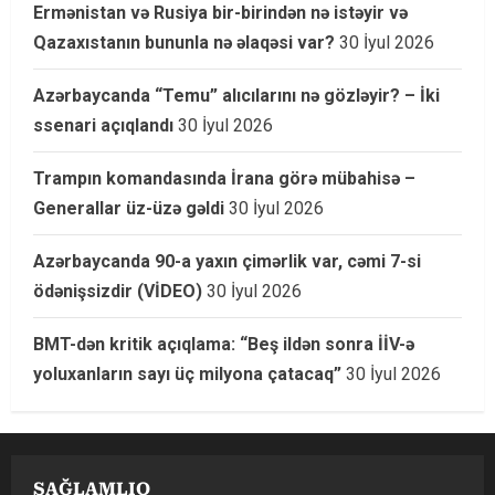
Ermənistan və Rusiya bir-birindən nə istəyir və
Qazaxıstanın bununla nə əlaqəsi var?
30 İyul 2026
Azərbaycanda “Temu” alıcılarını nə gözləyir? – İki
ssenari açıqlandı
30 İyul 2026
Trampın komandasında İrana görə mübahisə –
Generallar üz-üzə gəldi
30 İyul 2026
Azərbaycanda 90-a yaxın çimərlik var, cəmi 7-si
ödənişsizdir (VİDEO)
30 İyul 2026
BMT-dən kritik açıqlama: “Beş ildən sonra İİV-ə
yoluxanların sayı üç milyona çatacaq”
30 İyul 2026
SAĞLAMLIQ