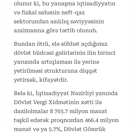
olunur ki, bu yanaşma iqtisadiyyatın
və fiskal sahənin neft-qaz
sektorundan asılılıq səviyyəsinin
azalmasına görə tərtib olunub.
Bundan ötrü, elə söhbət açdığımız
dövlət büdcəsi gəlirlərinin ilin birinci
yarısında artıqlaması ilə yerinə
yetirilməsi strukturuna diqqət
yetirsək, kifayətdir.
Belə ki, İqtisadiyyat Nazirliyi yanında
Dövlət Vergi Xidmətinin xətti ilə
daxilolmalar 8 703.7 milyon manat
təşkil edərək proqnozdan 466.4 milyon
manat və ya 5.7%, Dövlət Gömrük