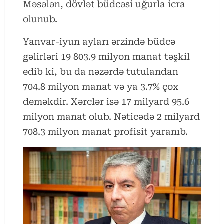
Məsələn, dövlət büdcəsi uğurla icra
olunub.
Yanvar-iyun ayları ərzində büdcə
gəlirləri 19 803.9 milyon manat təşkil
edib ki, bu da nəzərdə tutulandan
704.8 milyon manat və ya 3.7% çox
deməkdir. Xərclər isə 17 milyard 95.6
milyon manat olub. Nəticədə 2 milyard
708.3 milyon manat profisit yaranıb.