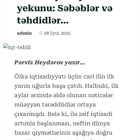
yekunu: Səbəblər və
təhdidlər…
admin
08 İyul 2025
Pərviz Heydərov yazır…
Ölkə iqtisadiyyatı üçün cari ilin ilk
yarısı uğurla başa çatıb. Halbuki, ilk
aylar ərzində əldə olunan nəticələr
müəyyən tərəddüdlər ortaya
çıxarmışdı. Belə ki, ilə zəif iqtisadi
artımla başlanması, neftin dünya
bazar qiymətlərinin aşağıya doğru