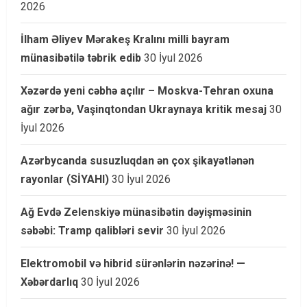
2026
İlham Əliyev Mərakeş Kralını milli bayram
münasibətilə təbrik edib
30 İyul 2026
Xəzərdə yeni cəbhə açılır – Moskva-Tehran oxuna
ağır zərbə, Vaşinqtondan Ukraynaya kritik mesaj
30
İyul 2026
Azərbycanda susuzluqdan ən çox şikayətlənən
rayonlar (SİYAHI)
30 İyul 2026
Ağ Evdə Zelenskiyə münasibətin dəyişməsinin
səbəbi: Tramp qalibləri sevir
30 İyul 2026
Elektromobil və hibrid sürənlərin nəzərinə! —
Xəbərdarlıq
30 İyul 2026