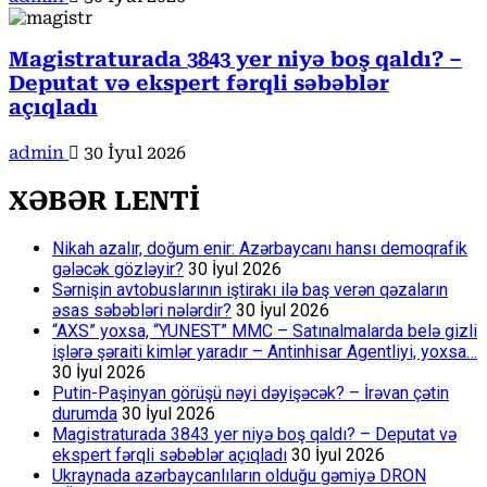
Magistraturada 3843 yer niyə boş qaldı? –
Deputat və ekspert fərqli səbəblər
açıqladı
admin
30 İyul 2026
XƏBƏR LENTİ
Nikah azalır, doğum enir: Azərbaycanı hansı demoqrafik
gələcək gözləyir?
30 İyul 2026
Sərnişin avtobuslarının iştirakı ilə baş verən qəzaların
əsas səbəbləri nələrdir?
30 İyul 2026
“AXS” yoxsa, “YUNEST” MMC – Satınalmalarda belə gizli
işlərə şəraiti kimlər yaradır – Antinhisar Agentliyi, yoxsa…
30 İyul 2026
Putin-Paşinyan görüşü nəyi dəyişəcək? – İrəvan çətin
durumda
30 İyul 2026
Magistraturada 3843 yer niyə boş qaldı? – Deputat və
ekspert fərqli səbəblər açıqladı
30 İyul 2026
Ukraynada azərbaycanlıların olduğu gəmiyə DRON