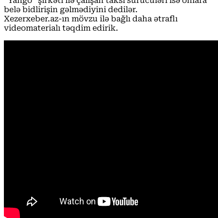
“Yango” şirkəti ilə çalışan taksi sürücüləri isə onlara
belə bidlirişin gəlmədiyini dedilər.
Xezerxeber.az-ın mövzu ilə bağlı daha ətraflı
videomaterialı təqdim edirik.