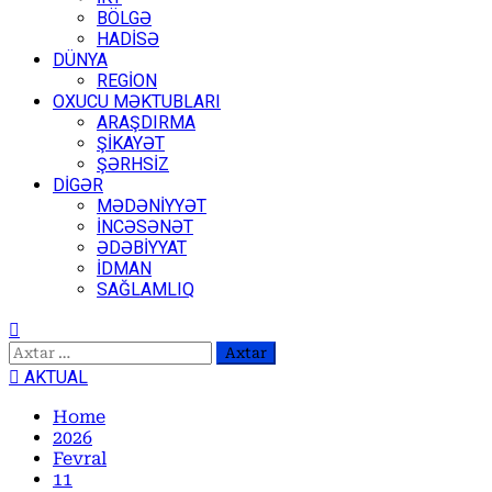
BÖLGƏ
HADİSƏ
DÜNYA
REGİON
OXUCU MƏKTUBLARI
ARAŞDIRMA
ŞİKAYƏT
ŞƏRHSİZ
DİGƏR
MƏDƏNİYYƏT
İNCƏSƏNƏT
ƏDƏBİYYAT
İDMAN
SAĞLAMLIQ
Axtarış:
AKTUAL
Home
2026
Fevral
11