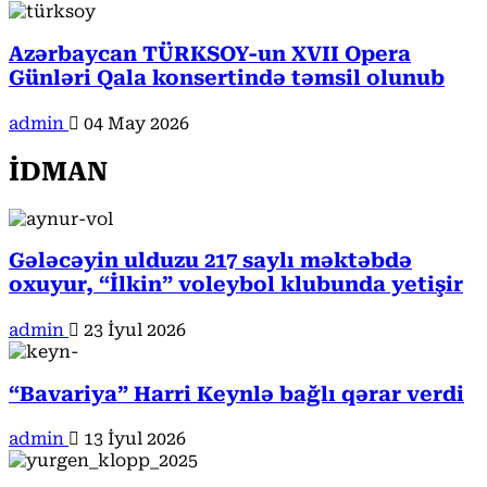
Azərbaycan TÜRKSOY-un XVII Opera
Günləri Qala konsertində təmsil olunub
admin
04 May 2026
İDMAN
Gələcəyin ulduzu 217 saylı məktəbdə
oxuyur, “İlkin” voleybol klubunda yetişir
admin
23 İyul 2026
“Bavariya” Harri Keynlə bağlı qərar verdi
admin
13 İyul 2026