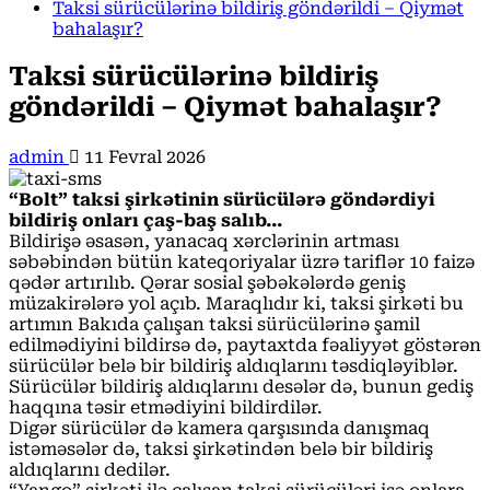
Taksi sürücülərinə bildiriş göndərildi – Qiymət
bahalaşır?
Taksi sürücülərinə bildiriş
göndərildi – Qiymət bahalaşır?
admin
11 Fevral 2026
“Bolt” taksi şirkətinin sürücülərə göndərdiyi
bildiriş onları çaş-baş salıb…
Bildirişə əsasən, yanacaq xərclərinin artması
səbəbindən bütün kateqoriyalar üzrə tariflər 10 faizə
qədər artırılıb. Qərar sosial şəbəkələrdə geniş
müzakirələrə yol açıb. Maraqlıdır ki, taksi şirkəti bu
artımın Bakıda çalışan taksi sürücülərinə şamil
edilmədiyini bildirsə də, paytaxtda fəaliyyət göstərən
sürücülər belə bir bildiriş aldıqlarını təsdiqləyiblər.
Sürücülər bildiriş aldıqlarını desələr də, bunun gediş
haqqına təsir etmədiyini bildirdilər.
Digər sürücülər də kamera qarşısında danışmaq
istəməsələr də, taksi şirkətindən belə bir bildiriş
aldıqlarını dedilər.