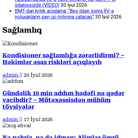
ödənişsizdir (VİDEO)
30 İyul 2026
BMT-dən kritik açıqlama: “Beş ildən sonra İİV-ə
yoluxanların sayı üç milyona çatacaq”
30 İyul 2026
Sağlamlıq
Kondisioner sağlamlığa zərərlidirmi? –
Həkimlər əsas riskləri açıqlayıb
admin
20 İyul 2026
Gündəlik 10 min addım hədəfi nə qədər
vacibdir? – Mütəxəssisdən mühüm
tövsiyələr
admin
17 İyul 2026
Nə pəhriz, nə də idman: Alimlər ömrü