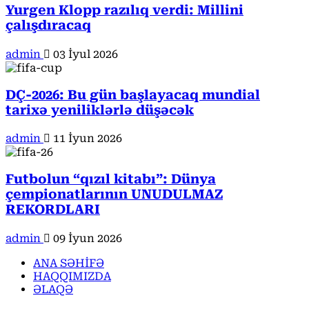
Yurgen Klopp razılıq verdi: Millini
çalışdıracaq
admin
03 İyul 2026
DÇ-2026: Bu gün başlayacaq mundial
tarixə yeniliklərlə düşəcək
admin
11 İyun 2026
Futbolun “qızıl kitabı”: Dünya
çempionatlarının UNUDULMAZ
REKORDLARI
admin
09 İyun 2026
ANA SƏHİFƏ
HAQQIMIZDA
ƏLAQƏ