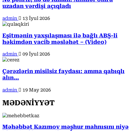
uzadan vərdişi açıqladı
admin
13 İyul 2026
Eşitmənin yaxşılaşması ilə bağlı ABŞ-li
həkimdən vacib məsləhət – (Video)
admin
09 İyul 2026
Çərəzlərin misilsiz faydası: amma qabıqlı
alın…
admin
19 May 2026
MƏDƏNİYYƏT
Məhəbbət Kazımov məşhur mahnısını niyə