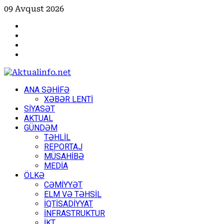
Skip
09 Avqust 2026
to
Facebook
content
Instagram
Youtube
X
Primary
ANA SƏHİFƏ
Menu
XƏBƏR LENTİ
SİYASƏT
AKTUAL
GÜNDƏM
TƏHLİL
REPORTAJ
MÜSAHİBƏ
MEDİA
ÖLKƏ
CƏMİYYƏT
ELM VƏ TƏHSİL
İQTİSADİYYAT
İNFRASTRUKTUR
İKT