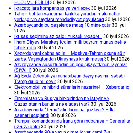
HÜCUMU EDİLDİ
30 İyul 2026
İxracatçılara kompensasiya veriləcək
30 İyul 2026
Təhqir, böhtan və ictimai təhlükə yaradan məlumatlar
yerləşdirən saytlara məhdudiyyət qoyulacaq
30 İyul 2026
Azərbaycanda bu peşələrdə maaş 10 minə çatır
30 İyul
2026
İxtisas seçiminə az qaldı: Yüksək rəqabət…
30 İyul 2026
İlham Əliyev Mərakeş Kralını milli bayram münasibətilə
təbrik edib
30 İyul 2026
Xəzərdə yeni cəbhə açılır – Moskva-Tehran oxuna ağır
zərbə, Vaşinqtondan Ukraynaya kritik mesaj
30 İyul 2026
Azərbycanda susuzluqdan ən çox şikayətlənən rayonlar
(SİYAHI)
30 İyul 2026
Ağ Evdə Zelenskiyə münasibətin dəyişməsinin səbəbi:
Tramp qalibləri sevir
30 İyul 2026
Elektromobil və hibrid sürənlərin nəzərinə! — Xəbərdarlıq
30 İyul 2026
Ermənistan və Rusiya bir-birindən nə istəyir və
Qazaxıstanın bununla nə əlaqəsi var?
30 İyul 2026
Azərbaycanda “Temu” alıcılarını nə gözləyir? – İki
ssenari açıqlandı
30 İyul 2026
Trampın komandasında İrana görə mübahisə – Generallar
üz-üzə gəldi
30 İyul 2026
Azərbaycanda 90-a yaxın çimərlik var, cəmi 7-si