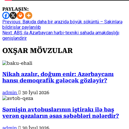
PAYLAŞIN:
Continue
Previous:
Bakıda daha bir ərazidə böyük söküntü – Sakinlərə
bildirişlər paylanılıb
Reading
Next:
ABŞ ilə Azərbaycan hərbi-texniki sahədə əməkdaşlığı
genişləndirir
OXŞAR MÖVZULAR
Nikah azalır, doğum enir: Azərbaycanı
hansı demoqrafik gələcək gözləyir?
admin
30 İyul 2026
Sərnişin avtobuslarının iştirakı ilə baş
verən qəzaların əsas səbəbləri nələrdir?
admin
30 İyul 2026