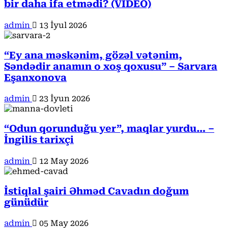
bir daha ifa etmədi? (VİDEO)
admin
13 İyul 2026
“Ey ana məskənim, gözəl vətənim,
Səndədir anamın o xoş qoxusu” – Sarvara
Eşanxonova
admin
23 İyun 2026
“Odun qorunduğu yer”, maqlar yurdu… –
İngilis tarixçi
admin
12 May 2026
İstiqlal şairi Əhməd Cavadın doğum
günüdür
admin
05 May 2026