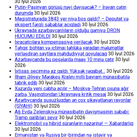
30 İyul 2026
Putin-Paşinyan görüşü nəyi dəyişəcək? – İrəvan çətin
durumda
30 İyul 2026
Magistraturada 3843 yer niyə boş qaldı? – Deputat və
ekspert fərqli səbəblər açıqladı
30 İyul 2026
Ukraynada azərbaycanlıların olduğu gəmiyə DRON
HÜCUMU EDİLDİ
30 İyul 2026
İxracatçılara kompensasiya veriləcək
30 İyul 2026
Təhqir, böhtan və ictimai təhlükə yaradan məlumatlar
yerləşdirən saytlara məhdudiyyət qoyulacaq
30 İyul 2026
Azərbaycanda bu peşələrdə maaş 10 minə çatır
30 İyul
2026
İxtisas seçiminə az qaldı: Yüksək rəqabət…
30 İyul 2026
İlham Əliyev Mərakeş Kralını milli bayram münasibətilə
təbrik edib
30 İyul 2026
Xəzərdə yeni cəbhə açılır – Moskva-Tehran oxuna ağır
zərbə, Vaşinqtondan Ukraynaya kritik mesaj
30 İyul 2026
Azərbycanda susuzluqdan ən çox şikayətlənən rayonlar
(SİYAHI)
30 İyul 2026
Ağ Evdə Zelenskiyə münasibətin dəyişməsinin səbəbi:
Tramp qalibləri sevir
30 İyul 2026
Elektromobil və hibrid sürənlərin nəzərinə! — Xəbərdarlıq
30 İyul 2026
Ermənistan və Rusiya bir-birindən nə istəyir və