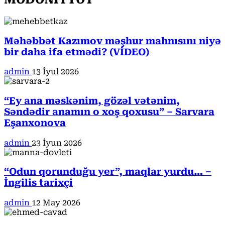
Məhəbbət Kazımov məşhur mahnısını niyə
bir daha ifa etmədi? (VİDEO)
admin
13 İyul 2026
“Ey ana məskənim, gözəl vətənim,
Səndədir anamın o xoş qoxusu” – Sarvara
Eşanxonova
admin
23 İyun 2026
“Odun qorunduğu yer”, maqlar yurdu… –
İngilis tarixçi
admin
12 May 2026