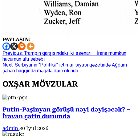
PAYLAŞIN:
Continue
Previous:
Trampın qarşısındakı iki ssenari – İrana mümkün
hücumun altı səbəbi
Reading
Next:
Serbiyanın “Politika” ictimai-siyasi qəzetində Ağdam
şəhəri haqqında məqalə dərc olunub
OXŞAR MÖVZULAR
Putin-Paşinyan görüşü nəyi dəyişəcək? –
İrəvan çətin durumda
admin
30 İyul 2026