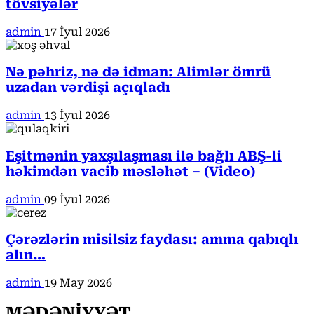
tövsiyələr
admin
17 İyul 2026
Nə pəhriz, nə də idman: Alimlər ömrü
uzadan vərdişi açıqladı
admin
13 İyul 2026
Eşitmənin yaxşılaşması ilə bağlı ABŞ-li
həkimdən vacib məsləhət – (Video)
admin
09 İyul 2026
Çərəzlərin misilsiz faydası: amma qabıqlı
alın…
admin
19 May 2026
MƏDƏNİYYƏT