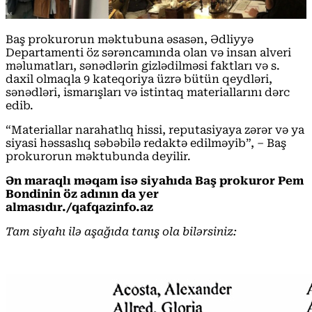
Baş prokurorun məktubuna əsasən, Ədliyyə
Departamenti öz sərəncamında olan və insan alveri
məlumatları, sənədlərin gizlədilməsi faktları və s.
daxil olmaqla 9 kateqoriya üzrə bütün qeydləri,
sənədləri, ismarışları və istintaq materiallarını dərc
edib.
“Materiallar narahatlıq hissi, reputasiyaya zərər və ya
siyasi həssaslıq səbəbilə redaktə edilməyib”, – Baş
prokurorun məktubunda deyilir.
Ən maraqlı məqam isə siyahıda Baş prokuror Pem
Bondinin öz adının da yer
almasıdır./qafqazinfo.az
Tam siyahı ilə aşağıda tanış ola bilərsiniz: