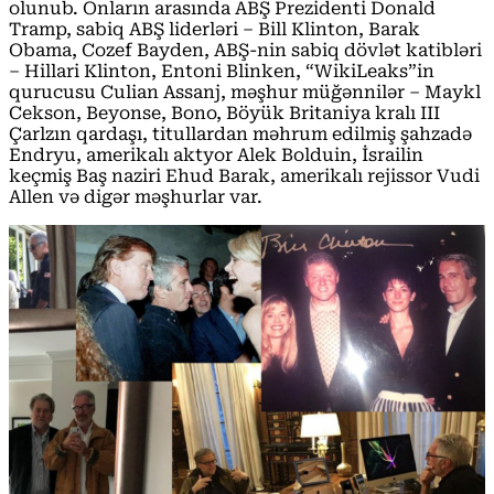
olunub. Onların arasında ABŞ Prezidenti Donald
Tramp, sabiq ABŞ liderləri – Bill Klinton, Barak
Obama, Cozef Bayden, ABŞ-nin sabiq dövlət katibləri
– Hillari Klinton, Entoni Blinken, “WikiLeaks”in
qurucusu Culian Assanj, məşhur müğənnilər – Maykl
Cekson, Beyonse, Bono, Böyük Britaniya kralı III
Çarlzın qardaşı, titullardan məhrum edilmiş şahzadə
Endryu, amerikalı aktyor Alek Bolduin, İsrailin
keçmiş Baş naziri Ehud Barak, amerikalı rejissor Vudi
Allen və digər məşhurlar var.