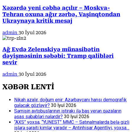
Xəzərdə yeni cəbhə açılır – Moskva-
Tehran oxuna ağır zərbə, Vaşinqtondan
Ukraynaya kritik mesaj
admin
30 İyul 2026
Ağ Evdə Zelenskiyə münasibətin
dəyişməsinin səbəbi: Tramp qalibləri
sevir
admin
30 İyul 2026
XƏBƏR LENTİ
Nikah azalır, doğum enir: Azərbaycanı hansı demoqrafik
gələcək gözləyir?
30 İyul 2026
Sərnişin avtobuslarının iştirakı ilə baş verən qəzaların
əsas səbəbləri nələrdir?
30 İyul 2026
“AXS” yoxsa, “YUNEST” MMC – Satınalmalarda belə gizli
işlərə şəraiti kimlər yaradır – Antinhisar Agentliyi, yoxsa…