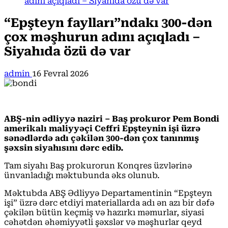
adını açıqladı – Siyahıda özü də var
“Epşteyn faylları”ndakı 300-dən
çox məşhurun adını açıqladı –
Siyahıda özü də var
admin
16 Fevral 2026
ABŞ-nin ədliyyə naziri – Baş prokuror Pem Bondi
amerikalı maliyyəçi Ceffri Epşteynin işi üzrə
sənədlərdə adı çəkilən 300-dən çox tanınmış
şəxsin siyahısını dərc edib.
Tam siyahı Baş prokurorun Konqres üzvlərinə
ünvanladığı məktubunda əks olunub.
Məktubda ABŞ Ədliyyə Departamentinin “Epşteyn
işi” üzrə dərc etdiyi materiallarda adı ən azı bir dəfə
çəkilən bütün keçmiş və hazırkı məmurlar, siyasi
cəhətdən əhəmiyyətli şəxslər və məşhurlar qeyd