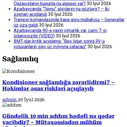
Qazaxıstanın bununla nə əlaqəsi var?
30 İyul 2026
Azərbaycanda “Temu” alıcılarını nə gözləyir? – İki
ssenari açıqlandı
30 İyul 2026
Trampın komandasında İrana görə mübahisə – Generallar
üz-üzə gəldi
30 İyul 2026
Azərbaycanda 90-a yaxın çimərlik var, cəmi 7-si
ödənişsizdir (VİDEO)
30 İyul 2026
BMT-dən kritik açıqlama: “Beş ildən sonra İİV-ə
yoluxanların sayı üç milyona çatacaq”
30 İyul 2026
Sağlamlıq
Kondisioner sağlamlığa zərərlidirmi? –
Həkimlər əsas riskləri açıqlayıb
admin
20 İyul 2026
Gündəlik 10 min addım hədəfi nə qədər
vacibdir? – Mütəxəssisdən mühüm