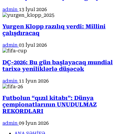
admin
13 İyul 2026
Yurgen Klopp razılıq verdi: Millini
çalışdıracaq
admin
03 İyul 2026
DÇ-2026: Bu gün başlayacaq mundial
tarixə yeniliklərlə düşəcək
admin
11 İyun 2026
Futbolun “qızıl kitabı”: Dünya
çempionatlarının UNUDULMAZ
REKORDLARI
admin
09 İyun 2026
ANA SƏHİFƏ