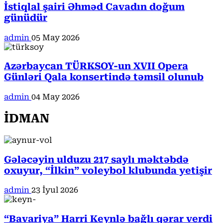
İstiqlal şairi Əhməd Cavadın doğum
günüdür
admin
05 May 2026
Azərbaycan TÜRKSOY-un XVII Opera
Günləri Qala konsertində təmsil olunub
admin
04 May 2026
İDMAN
Gələcəyin ulduzu 217 saylı məktəbdə
oxuyur, “İlkin” voleybol klubunda yetişir
admin
23 İyul 2026
“Bavariya” Harri Keynlə bağlı qərar verdi