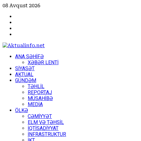
Skip
08 Avqust 2026
to
Facebook
content
Instagram
Youtube
X
Primary
ANA SƏHİFƏ
Menu
XƏBƏR LENTİ
SİYASƏT
AKTUAL
GÜNDƏM
TƏHLİL
REPORTAJ
MÜSAHİBƏ
MEDİA
ÖLKƏ
CƏMİYYƏT
ELM VƏ TƏHSİL
İQTİSADİYYAT
İNFRASTRUKTUR
İKT