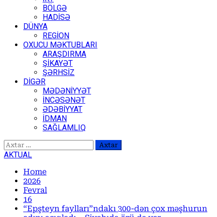
BÖLGƏ
HADİSƏ
DÜNYA
REGİON
OXUCU MƏKTUBLARI
ARAŞDIRMA
ŞİKAYƏT
ŞƏRHSİZ
DİGƏR
MƏDƏNİYYƏT
İNCƏSƏNƏT
ƏDƏBİYYAT
İDMAN
SAĞLAMLIQ
Axtarış:
AKTUAL
Home
2026
Fevral
16
“Epşteyn faylları”ndakı 300-dən çox məşhurun