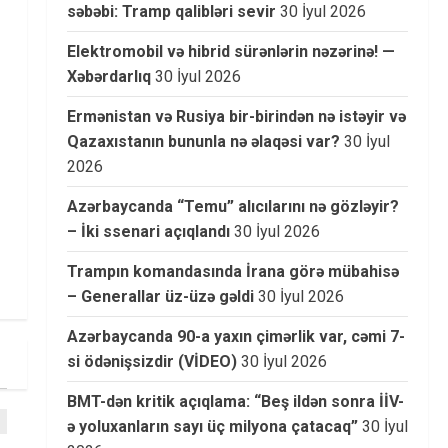
səbəbi: Tramp qalibləri sevir
30 İyul 2026
Elektromobil və hibrid sürənlərin nəzərinə! —
Xəbərdarlıq
30 İyul 2026
Ermənistan və Rusiya bir-birindən nə istəyir və
Qazaxıstanın bununla nə əlaqəsi var?
30 İyul
2026
Azərbaycanda “Temu” alıcılarını nə gözləyir?
– İki ssenari açıqlandı
30 İyul 2026
Trampın komandasında İrana görə mübahisə
– Generallar üz-üzə gəldi
30 İyul 2026
Azərbaycanda 90-a yaxın çimərlik var, cəmi 7-
si ödənişsizdir (VİDEO)
30 İyul 2026
BMT-dən kritik açıqlama: “Beş ildən sonra İİV-
ə yoluxanların sayı üç milyona çatacaq”
30 İyul