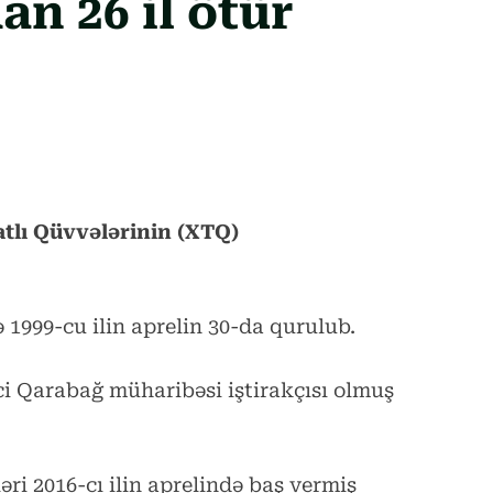
n 26 il ötür
tlı Qüvvələrinin (XTQ)
1999-cu ilin aprelin 30-da qurulub.
i Qarabağ müharibəsi iştirakçısı olmuş
ri 2016-cı ilin aprelində baş vermiş