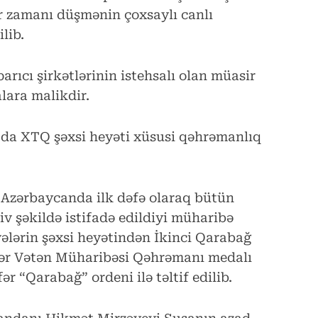
ər zamanı düşmənin çoxsaylı canlı
lib.
ıcı şirkətlərinin istehsalı olan müasir
alara malikdir.
da XTQ şəxsi heyəti xüsusi qəhrəmanlıq
Azərbaycanda ilk dəfə olaraq bütün
iv şəkildə istifadə edildiyi müharibə
vələrin şəxsi heyətindən İkinci Qarabağ
fər Vətən Müharibəsi Qəhrəmanı medalı
fər “Qarabağ” ordeni ilə təltif edilib.