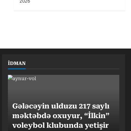
2026
İDMAN
Gələcəyin ulduzu 217 saylı
məktəbdə oxuyur, “İlkin”
voleybol klubunda yetişir