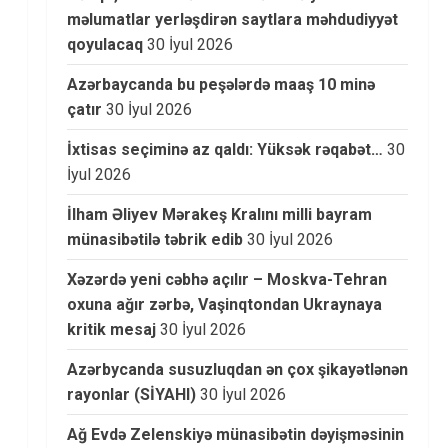
məlumatlar yerləşdirən saytlara məhdudiyyət
qoyulacaq
30 İyul 2026
Azərbaycanda bu peşələrdə maaş 10 minə
çatır
30 İyul 2026
İxtisas seçiminə az qaldı: Yüksək rəqabət…
30
İyul 2026
İlham Əliyev Mərakeş Kralını milli bayram
münasibətilə təbrik edib
30 İyul 2026
Xəzərdə yeni cəbhə açılır – Moskva-Tehran
oxuna ağır zərbə, Vaşinqtondan Ukraynaya
kritik mesaj
30 İyul 2026
Azərbycanda susuzluqdan ən çox şikayətlənən
rayonlar (SİYAHI)
30 İyul 2026
Ağ Evdə Zelenskiyə münasibətin dəyişməsinin