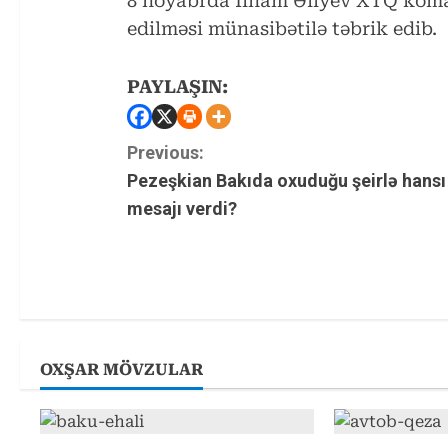
8 noyabrda İlham Əliyev XTQ kom
edilməsi münasibətilə təbrik edib.
PAYLAŞIN:
C
Previous:
Pezeşkian Bakıda oxuduğu şeirlə hansı
o
mesajı verdi?
n
t
i
n
OXŞAR MÖVZULAR
u
e