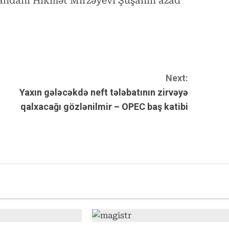
andanı Hikmət Mirzəyevi Şuşanın azad
Next:
Yaxın gələcəkdə neft tələbatının zirvəyə
qalxacağı gözlənilmir – OPEC baş katibi