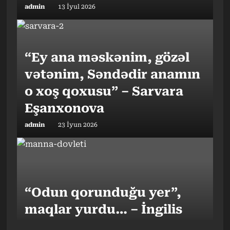
admin
13 İyul 2026
“Ey ana məskənim, gözəl
vətənim, Səndədir anamın
o xoş qoxusu” – Sarvara
Eşanxonova
admin
23 İyun 2026
“Odun qorunduğu yer”,
maqlar yurdu… – İngilis
tarixçi