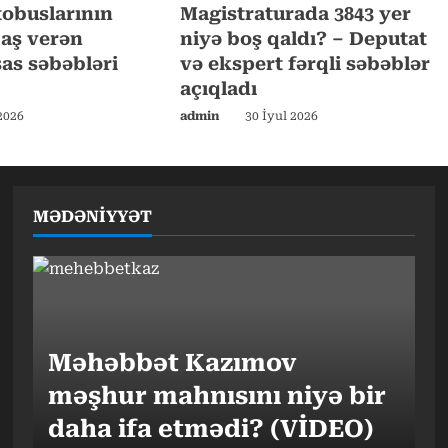
tobuslarının
Magistraturada 3843 yer
 baş verən
niyə boş qaldı? – Deputat
sas səbəbləri
və ekspert fərqli səbəblər
açıqladı
2026
admin
30 İyul 2026
MƏDƏNİYYƏT
Məhəbbət Kazımov
məşhur mahnısını niyə bir
daha ifa etmədi? (VİDEO)