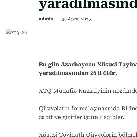
yaradılmasında
admin
30 Aprel 2025
Bu gün Azərbaycan Xüsusi Təyina
yaradılmasından 26 il ötür.
XTQ Müdafiə Nazirliyinin nəzdində 
Qüvvələrin formalaşmasında Birinc
zabit və gizirlər iştirak ediblər.
Xüsusi Təyinatlı Qüvvələrin bölmələ