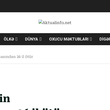
ÖLKƏ
DÜNYA
OXUCU MƏKTUBLARI
DİGƏ
sından 26 il ötür
in