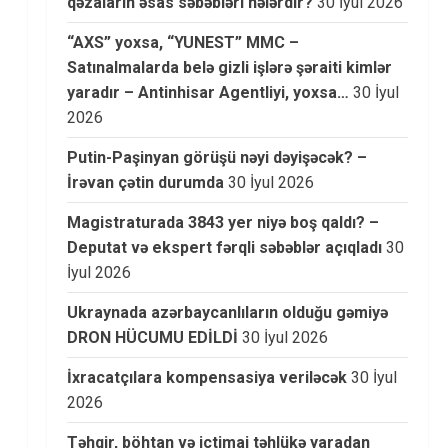
qəzaların əsas səbəbləri nələrdir?
30 İyul 2026
“AXS” yoxsa, “YUNEST” MMC –
Satınalmalarda belə gizli işlərə şəraiti kimlər
yaradır – Antinhisar Agentliyi, yoxsa…
30 İyul
2026
Putin-Paşinyan görüşü nəyi dəyişəcək? –
İrəvan çətin durumda
30 İyul 2026
Magistraturada 3843 yer niyə boş qaldı? –
Deputat və ekspert fərqli səbəblər açıqladı
30
İyul 2026
Ukraynada azərbaycanlıların olduğu gəmiyə
DRON HÜCUMU EDİLDİ
30 İyul 2026
İxracatçılara kompensasiya veriləcək
30 İyul
2026
Təhqir, böhtan və ictimai təhlükə yaradan