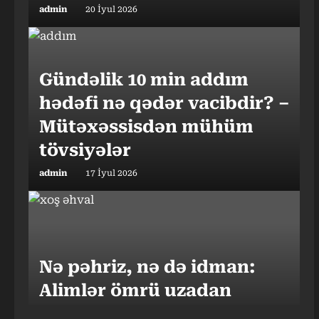
admin
20 İyul 2026
Gündəlik 10 min addım
hədəfi nə qədər vacibdir? –
Mütəxəssisdən mühüm
tövsiyələr
admin
17 İyul 2026
Nə pəhriz, nə də idman:
Alimlər ömrü uzadan
vərdişi açıqladı