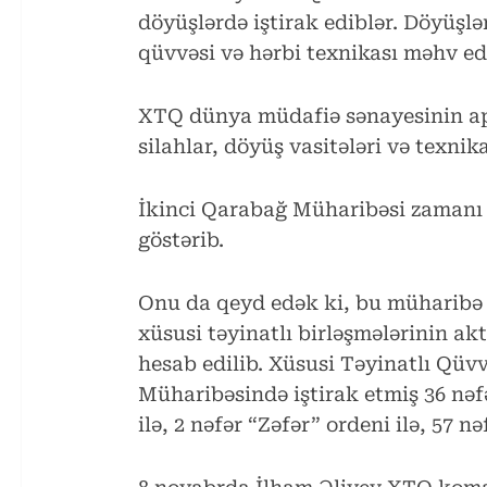
döyüşlərdə iştirak ediblər. Döyüşl
qüvvəsi və hərbi texnikası məhv edi
XTQ dünya müdafiə sənayesinin apar
silahlar, döyüş vasitələri və texnik
İkinci Qarabağ Müharibəsi zamanı 
göstərib.
Onu da qeyd edək ki, bu müharibə 
xüsusi təyinatlı birləşmələrinin akt
hesab edilib. Xüsusi Təyinatlı Qüv
Müharibəsində iştirak etmiş 36 nə
ilə, 2 nəfər “Zəfər” ordeni ilə, 57 nə