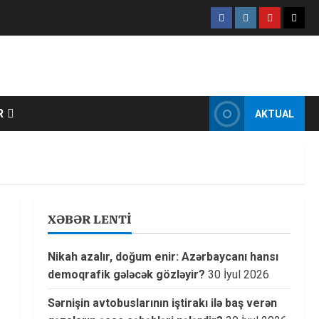
Facebook
Instagram
Youtube
X
R
AKTUAL
XƏBƏR LENTİ
Nikah azalır, doğum enir: Azərbaycanı hansı
demoqrafik gələcək gözləyir?
30 İyul 2026
Sərnişin avtobuslarının iştirakı ilə baş verən