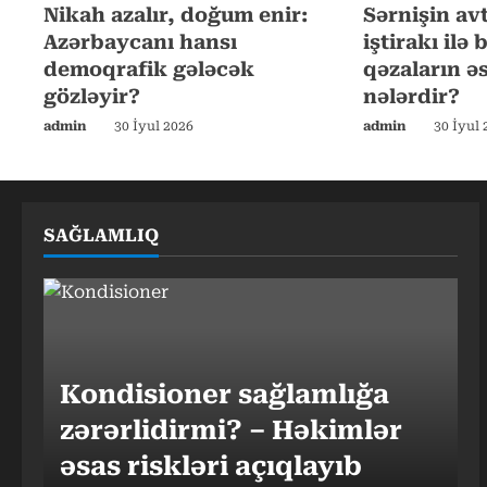
R
Nikah azalır, doğum enir:
Sərnişin av
e
Azərbaycanı hansı
iştirakı ilə
demoqrafik gələcək
qəzaların ə
a
gözləyir?
nələrdir?
d
admin
30 İyul 2026
admin
30 İyul 
i
n
SAĞLAMLIQ
g
Kondisioner sağlamlığa
zərərlidirmi? – Həkimlər
əsas riskləri açıqlayıb