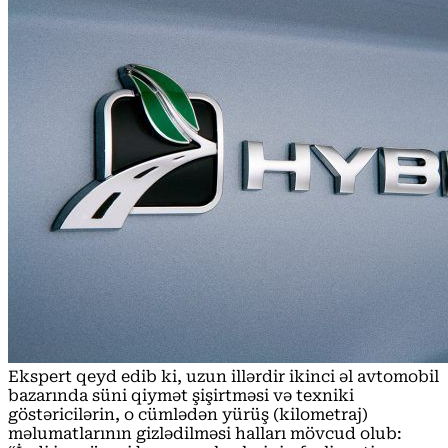
Ekspert qeyd edib ki, uzun illərdir ikinci əl avtomobil
bazarında süni qiymət şişirtməsi və texniki
göstəricilərin, o cümlədən yürüş (kilometraj)
məlumatlarının gizlədilməsi halları mövcud olub: