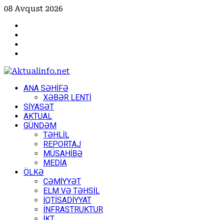
Skip
08 Avqust 2026
to
Facebook
content
Instagram
Youtube
X
Primary
ANA SƏHİFƏ
Menu
XƏBƏR LENTİ
SİYASƏT
AKTUAL
GÜNDƏM
TƏHLİL
REPORTAJ
MÜSAHİBƏ
MEDİA
ÖLKƏ
CƏMİYYƏT
ELM VƏ TƏHSİL
İQTİSADİYYAT
İNFRASTRUKTUR
İKT