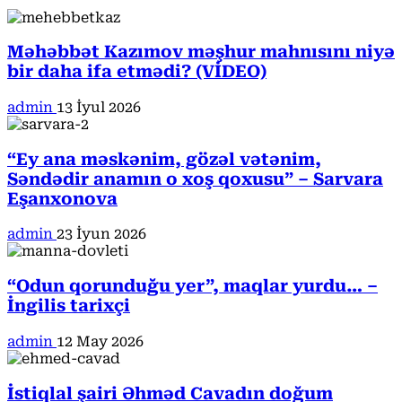
Məhəbbət Kazımov məşhur mahnısını niyə
bir daha ifa etmədi? (VİDEO)
admin
13 İyul 2026
“Ey ana məskənim, gözəl vətənim,
Səndədir anamın o xoş qoxusu” – Sarvara
Eşanxonova
admin
23 İyun 2026
“Odun qorunduğu yer”, maqlar yurdu… –
İngilis tarixçi
admin
12 May 2026
İstiqlal şairi Əhməd Cavadın doğum