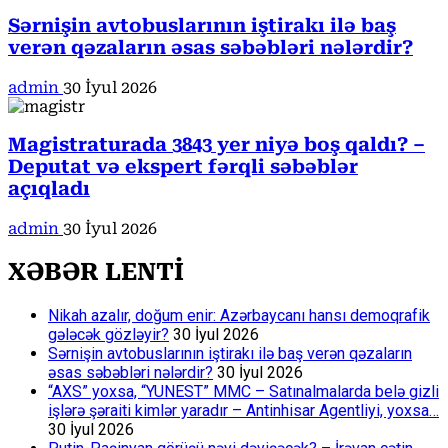
Sərnişin avtobuslarının iştirakı ilə baş
verən qəzaların əsas səbəbləri nələrdir?
admin
30 İyul 2026
Magistraturada 3843 yer niyə boş qaldı? –
Deputat və ekspert fərqli səbəblər
açıqladı
admin
30 İyul 2026
XƏBƏR LENTİ
Nikah azalır, doğum enir: Azərbaycanı hansı demoqrafik
gələcək gözləyir?
30 İyul 2026
Sərnişin avtobuslarının iştirakı ilə baş verən qəzaların
əsas səbəbləri nələrdir?
30 İyul 2026
“AXS” yoxsa, “YUNEST” MMC – Satınalmalarda belə gizli
işlərə şəraiti kimlər yaradır – Antinhisar Agentliyi, yoxsa…
30 İyul 2026