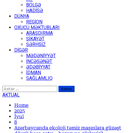
BÖLGƏ
HADİSƏ
DÜNYA
REGİON
OXUCU MƏKTUBLARI
ARAŞDIRMA
ŞİKAYƏT
ŞƏRHSİZ
DİGƏR
MƏDƏNİYYƏT
İNCƏSƏNƏT
ƏDƏBİYYAT
İDMAN
SAĞLAMLIQ
Axtarış:
AKTUAL
Home
2025
İyul
8
Azərbaycanda ekoloji təmiz maşınlara güzəşt