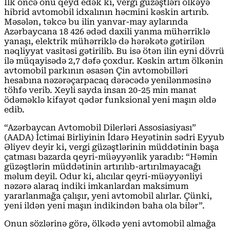
İlk öncə onu qeyd edək ki, vergi güzəştləri ölkəyə
hibrid avtomobil idxalının həcmini kəskin artırıb.
Məsələn, təkcə bu ilin yanvar-may aylarında
Azərbaycana 18 426 ədəd daxili yanma mühərriklə
yanaşı, elektrik mühərriklə də hərəkətə gətirilən
nəqliyyat vasitəsi gətirilib. Bu isə ötən ilin eyni dövrü
ilə müqayisədə 2,7 dəfə çoxdur. Kəskin artım ölkənin
avtomobil parkının əsasən Çin avtomobilləri
hesabına nəzərəçarpacaq dərəcədə yenilənməsinə
töhfə verib. Xeyli sayda insan 20-25 min manat
ödəməklə kifayət qədər funksional yeni maşın əldə
edib.
“Azərbaycan Avtomobil Dilerləri Assosiasiyası”
(AADA) İctimai Birliyinin İdarə Heyətinin sədri Eyyub
Əliyev deyir ki, vergi güzəştlərinin müddətinin başa
çatması bazarda qeyri-müəyyənlik yaradıb: “Həmin
güzəştlərin müddətinin artırılıb-artırılmayacağı
məlum deyil. Odur ki, alıcılar qeyri-müəyyənliyi
nəzərə alaraq indiki imkanlardan maksimum
yararlanmağa çalışır, yeni avtomobil alırlar. Çünki,
yeni ildən yeni maşın indikindən baha ola bilər”.
Onun sözlərinə görə, ölkədə yeni avtomobil almağa