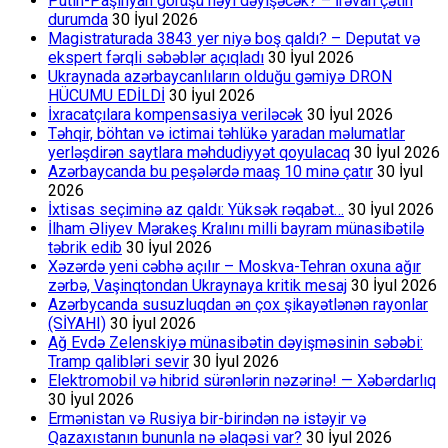
Putin-Paşinyan görüşü nəyi dəyişəcək? – İrəvan çətin
durumda
30 İyul 2026
Magistraturada 3843 yer niyə boş qaldı? – Deputat və
ekspert fərqli səbəblər açıqladı
30 İyul 2026
Ukraynada azərbaycanlıların olduğu gəmiyə DRON
HÜCUMU EDİLDİ
30 İyul 2026
İxracatçılara kompensasiya veriləcək
30 İyul 2026
Təhqir, böhtan və ictimai təhlükə yaradan məlumatlar
yerləşdirən saytlara məhdudiyyət qoyulacaq
30 İyul 2026
Azərbaycanda bu peşələrdə maaş 10 minə çatır
30 İyul
2026
İxtisas seçiminə az qaldı: Yüksək rəqabət…
30 İyul 2026
İlham Əliyev Mərakeş Kralını milli bayram münasibətilə
təbrik edib
30 İyul 2026
Xəzərdə yeni cəbhə açılır – Moskva-Tehran oxuna ağır
zərbə, Vaşinqtondan Ukraynaya kritik mesaj
30 İyul 2026
Azərbycanda susuzluqdan ən çox şikayətlənən rayonlar
(SİYAHI)
30 İyul 2026
Ağ Evdə Zelenskiyə münasibətin dəyişməsinin səbəbi:
Tramp qalibləri sevir
30 İyul 2026
Elektromobil və hibrid sürənlərin nəzərinə! — Xəbərdarlıq
30 İyul 2026
Ermənistan və Rusiya bir-birindən nə istəyir və
Qazaxıstanın bununla nə əlaqəsi var?
30 İyul 2026