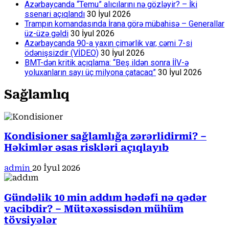
Azərbaycanda “Temu” alıcılarını nə gözləyir? – İki
ssenari açıqlandı
30 İyul 2026
Trampın komandasında İrana görə mübahisə – Generallar
üz-üzə gəldi
30 İyul 2026
Azərbaycanda 90-a yaxın çimərlik var, cəmi 7-si
ödənişsizdir (VİDEO)
30 İyul 2026
BMT-dən kritik açıqlama: “Beş ildən sonra İİV-ə
yoluxanların sayı üç milyona çatacaq”
30 İyul 2026
Sağlamlıq
Kondisioner sağlamlığa zərərlidirmi? –
Həkimlər əsas riskləri açıqlayıb
admin
20 İyul 2026
Gündəlik 10 min addım hədəfi nə qədər
vacibdir? – Mütəxəssisdən mühüm
tövsiyələr