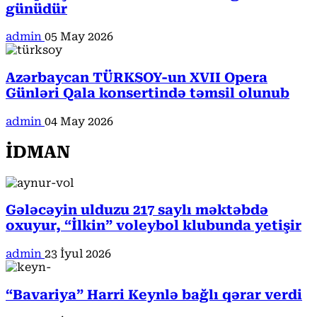
günüdür
admin
05 May 2026
Azərbaycan TÜRKSOY-un XVII Opera
Günləri Qala konsertində təmsil olunub
admin
04 May 2026
İDMAN
Gələcəyin ulduzu 217 saylı məktəbdə
oxuyur, “İlkin” voleybol klubunda yetişir
admin
23 İyul 2026
“Bavariya” Harri Keynlə bağlı qərar verdi