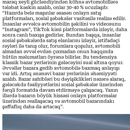
maraq xeyli gücləndiyindən köhnə avtomobillərə
tələbat kəskin azalıb, onlar 30-40 % ucuzlaşıb:
“Hazırda belə maşınlar əsasən onlayn satış
platformaları, sosial şəbəkələr vasitəsilə realizə edilir.
İnsanlar əvvəlcə avtomobilin şəkilini və videosunu
“Instagram”, TikTok kimi platformalarda izləyir, daha
sonra canlı baxışa gedirlər. Bundan başqa, insanlar
sosial şəbəkələrdə satış elanlarını izləyir, istifadəçi
rəyləri ilə tanış olur, forumlara qoşulur, avtomobili
almadan əvvəl evdən çıxmadan onun haqqında
bütün məlumatları öyrənə bilirlər. Bu tendensiya
klassik bazar yerlərinin gələcəyini sual altına qoyur.
Əvvəllər bazara gedib avtomobilə baxmaq anlayışı
var idi. Artıq ənənəvi bazar yerlərinin əhəmiyyəti
azalıb. Bazar sahibləri bu dəyişiklikləri nəzərə alaraq,
gələcəkdə fəaliyyətlərini sosial şəbəkələr üzərindən
fərqli formatda davam etdirməyə çalışacaq. Yaxın
illərdə bazarın böyük hissəsi onlayn platformalar
üzərindən reallaşacaq və avtomobil bazarındakı
şəffaflıq daha da artacaq”.