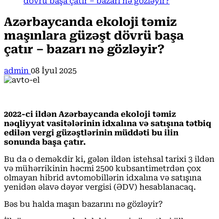
dövrü başa çatır – bazarı nə gözləyir?
Azərbaycanda ekoloji təmiz
maşınlara güzəşt dövrü başa
çatır – bazarı nə gözləyir?
admin
08 İyul 2025
2022-ci ildən Azərbaycanda ekoloji təmiz
nəqliyyat vasitələrinin idxalına və satışına tətbiq
edilən vergi güzəştlərinin müddəti bu ilin
sonunda başa çatır.
Bu da o deməkdir ki, gələn ildən istehsal tarixi 3 ildən
və mühərrikinin həcmi 2500 kubsantimetrdən çox
olmayan hibrid avtomobillərin idxalına və satışına
yenidən əlavə dəyər vergisi (ƏDV) hesablanacaq.
Bəs bu halda maşın bazarını nə gözləyir?