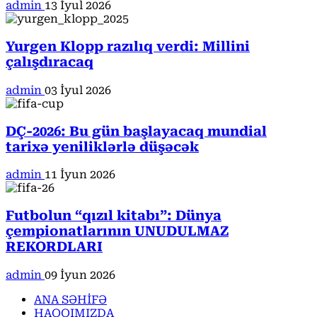
admin
13 İyul 2026
Yurgen Klopp razılıq verdi: Millini
çalışdıracaq
admin
03 İyul 2026
DÇ-2026: Bu gün başlayacaq mundial
tarixə yeniliklərlə düşəcək
admin
11 İyun 2026
Futbolun “qızıl kitabı”: Dünya
çempionatlarının UNUDULMAZ
REKORDLARI
admin
09 İyun 2026
ANA SƏHİFƏ
HAQQIMIZDA