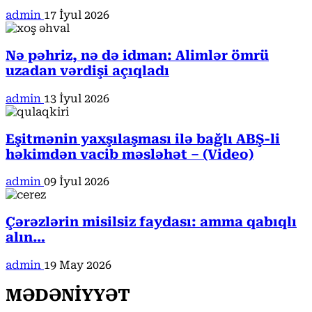
admin
17 İyul 2026
Nə pəhriz, nə də idman: Alimlər ömrü
uzadan vərdişi açıqladı
admin
13 İyul 2026
Eşitmənin yaxşılaşması ilə bağlı ABŞ-li
həkimdən vacib məsləhət – (Video)
admin
09 İyul 2026
Çərəzlərin misilsiz faydası: amma qabıqlı
alın…
admin
19 May 2026
MƏDƏNİYYƏT