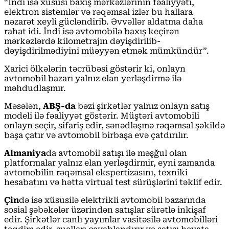
“İndi isə xüsusi baxış mərkəzlərinin fəaliyyəti,
elektron sistemlər və rəqəmsal izlər bu hallara
nəzarət xeyli gücləndirib. Əvvəllər aldatma daha
rahat idi. İndi isə avtomobilə baxış keçirən
mərkəzlərdə kilometrajın dəyişdirilib-
dəyişdirilmədiyini müəyyən etmək mümkündür”.
Xarici ölkələrin təcrübəsi göstərir ki, onlayn
avtomobil bazarı yalnız elan yerləşdirmə ilə
məhdudlaşmır.
Məsələn,
ABŞ-da
bəzi şirkətlər yalnız onlayn satış
modeli ilə fəaliyyət göstərir. Müştəri avtomobili
onlayn seçir, sifariş edir, sənədləşmə rəqəmsal şəkildə
başa çatır və avtomobil birbaşa evə çatdırılır.
Almaniya
da avtomobil satışı ilə məşğul olan
platformalar yalnız elan yerləşdirmir, eyni zamanda
avtomobilin rəqəmsal ekspertizasını, texniki
hesabatını və hətta virtual test sürüşlərini təklif edir.
Çin
də isə xüsusilə elektrikli avtomobil bazarında
sosial şəbəkələr üzərindən satışlar sürətlə inkişaf
edir. Şirkətlər canlı yayımlar vasitəsilə avtomobilləri