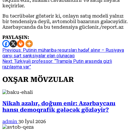
təqdim edir, sualları cavablandırır və satışı həyata
keçirirlər.
Bu təcrübələr göstərir ki, onlayn satış modeli yalnız
bir tendensiya deyil, avtomobil bazarının gələcəyidir.
Azərbaycanda da bu tendensiya güclənir./report.az
PAYLAŞIN:
Continue
Previous:
Putinin müharibə resursları hədəf alınır – Rusiyaya
qarşı sərt sanksiyalar elan olunacaq
Reading
Next:
Türkiyəli professor: “Trampla Putin arasında gizli
razılaşma var”
OXŞAR MÖVZULAR
Nikah azalır, doğum enir: Azərbaycanı
hansı demoqrafik gələcək gözləyir?
admin
30 İyul 2026