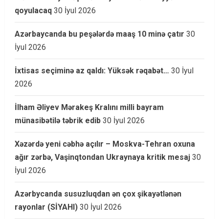
qoyulacaq
30 İyul 2026
Azərbaycanda bu peşələrdə maaş 10 minə çatır
30
İyul 2026
İxtisas seçiminə az qaldı: Yüksək rəqabət…
30 İyul
2026
İlham Əliyev Mərakeş Kralını milli bayram
münasibətilə təbrik edib
30 İyul 2026
Xəzərdə yeni cəbhə açılır – Moskva-Tehran oxuna
ağır zərbə, Vaşinqtondan Ukraynaya kritik mesaj
30
İyul 2026
Azərbycanda susuzluqdan ən çox şikayətlənən
rayonlar (SİYAHI)
30 İyul 2026