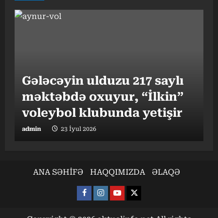
Gələcəyin ulduzu 217 saylı
məktəbdə oxuyur, “İlkin”
“
I
voleybol klubunda yetişir
b
admin
23 İyul 2026
a
ANA SƏHİFƏ
HAQQIMIZDA
ƏLAQƏ
Facebook
Instagram
Youtube
X