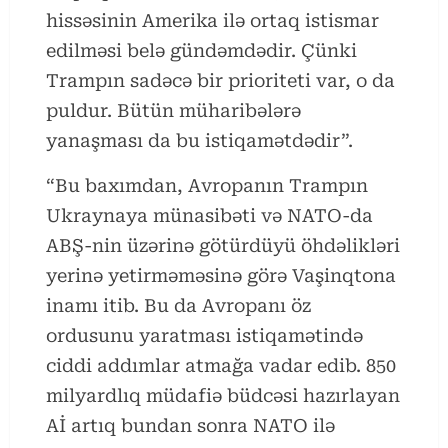
hissəsinin Amerika ilə ortaq istismar
edilməsi belə gündəmdədir. Çünki
Trampın sadəcə bir prioriteti var, o da
puldur. Bütün müharibələrə
yanaşması da bu istiqamətdədir”.
“Bu baxımdan, Avropanın Trampın
Ukraynaya münasibəti və NATO-da
ABŞ-nin üzərinə götürdüyü öhdəlikləri
yerinə yetirməməsinə görə Vaşinqtona
inamı itib. Bu da Avropanı öz
ordusunu yaratması istiqamətində
ciddi addımlar atmağa vadar edib. 850
milyardlıq müdafiə büdcəsi hazırlayan
Aİ artıq bundan sonra NATO ilə