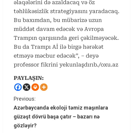
əlaqələrini də azaldacaq və öz
təhlükəsizlik strategiyasını yaradacaq.
Bu baxımdan, bu mübarizə uzun
müddət davam edəcək və Avropa
Trampın qarşısında geri çəkilməyəcək.
Bu da Trampı Aİ ilə birgə hərəkət
etməyə məcbur edəcək”, – deyə
professor fikrini yekunlaşdırıb./oxu.az
PAYLAŞIN:
C
Previous:
Azərbaycanda ekoloji təmiz maşınlara
o
güzəşt dövrü başa çatır – bazarı nə
n
gözləyir?