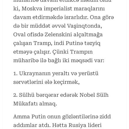
ki, Moskva imperialist maraqlarını
davam etdirməkdə israrlıdır. Ona görə
də bir müddət əvvəl Vaşinqtonda,
Oval ofisdə Zelenskini alçaltmağa
çalışan Tramp, indi Putinə təzyiq
etməyə çalışır. Çünki Trampın
müharibə ilə bağlı iki məqsədi var:
1. Ukraynanın yeraltı və yerüstü
sərvətlərini ələ keçirmək,
2. Sülhü bərqərar edərək Nobel Sülh
Mükafatı almaq.
Amma Putin onun gözləntilərinə zidd
addımlar atdı. Hətta Rusiya lideri