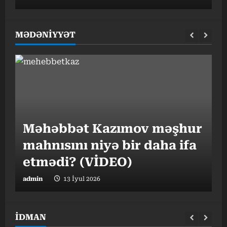
MƏDƏNİYYƏT
“
Məhəbbət Kazımov məşhur
v
mahnısını niyə bir daha ifa
o
etmədi? (VİDEO)
admin
13 İyul 2026
a
İDMAN