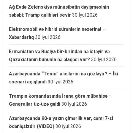
Ağ Evdə Zelenskiyə münasibətin dəyişməsinin
səbəbi: Tramp qalibləri sevir
30 İyul 2026
Elektromobil və hibrid sürənlərin nəzərinə! —
Xəbərdarlıq
30 İyul 2026
Ermənistan və Rusiya bir-birindən nə istəyir və
Qazaxıstanın bununla nə əlaqəsi var?
30 İyul 2026
Azərbaycanda “Temu” alıcılarını nə gözləyir? – İki
ssenari açıqlandı
30 İyul 2026
Trampın komandasında İrana görə mübahisə –
Generallar üz-üzə gəldi
30 İyul 2026
Azərbaycanda 90-a yaxın çimərlik var, cəmi 7-si
ödənişsizdir (VİDEO)
30 İyul 2026