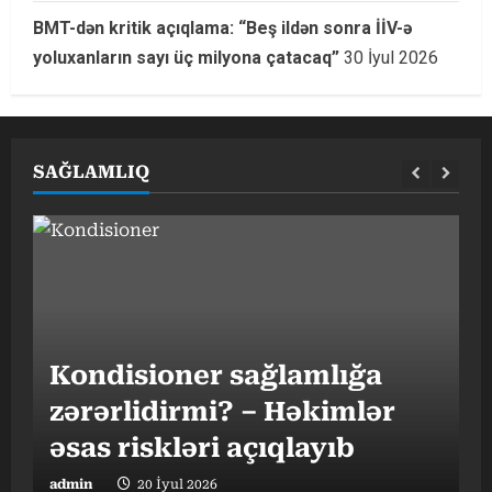
BMT-dən kritik açıqlama: “Beş ildən sonra İİV-ə
yoluxanların sayı üç milyona çatacaq”
30 İyul 2026
SAĞLAMLIQ
G
Kondisioner sağlamlığa
h
zərərlidirmi? – Həkimlər
əsas riskləri açıqlayıb
t
admin
20 İyul 2026
a