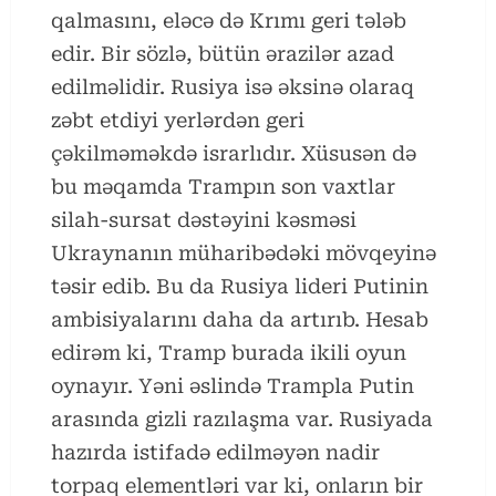
qalmasını, eləcə də Krımı geri tələb
edir. Bir sözlə, bütün ərazilər azad
edilməlidir. Rusiya isə əksinə olaraq
zəbt etdiyi yerlərdən geri
çəkilməməkdə israrlıdır. Xüsusən də
bu məqamda Trampın son vaxtlar
silah-sursat dəstəyini kəsməsi
Ukraynanın müharibədəki mövqeyinə
təsir edib. Bu da Rusiya lideri Putinin
ambisiyalarını daha da artırıb. Hesab
edirəm ki, Tramp burada ikili oyun
oynayır. Yəni əslində Trampla Putin
arasında gizli razılaşma var. Rusiyada
hazırda istifadə edilməyən nadir
torpaq elementləri var ki, onların bir