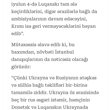
iyulun 4-də Luqanskı tam ələ
keçirdiklərini, digər ərazilərlə bağlı da
ambisiyalarının davam edəcəyini,
Krımı isə geri verməyəcəklərini bəyan
edib”.
Mütəxəssis əlavə edib ki, bu
baxımdan, növbəti İstanbul
danışıqlarının da nəticəsiz olacağı
görünür:
“Çünki Ukrayna və Rusiyanın atəşkəs
və sülhlə bağlı təklifləri bir-birinə
tamamilə ziddir. Ukrayna öz ərazisində
heç bir rus əsgəri istəmir, həmçinin
Donetsk və Luqanskın Ukraynada