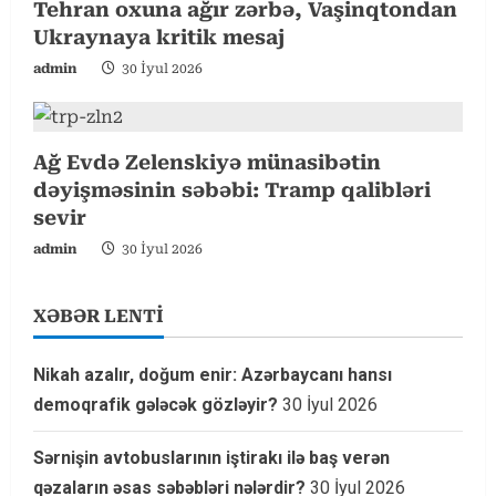
Tehran oxuna ağır zərbə, Vaşinqtondan
g
Ukraynaya kritik mesaj
admin
30 İyul 2026
Ağ Evdə Zelenskiyə münasibətin
dəyişməsinin səbəbi: Tramp qalibləri
sevir
admin
30 İyul 2026
XƏBƏR LENTİ
Nikah azalır, doğum enir: Azərbaycanı hansı
demoqrafik gələcək gözləyir?
30 İyul 2026
Sərnişin avtobuslarının iştirakı ilə baş verən
qəzaların əsas səbəbləri nələrdir?
30 İyul 2026