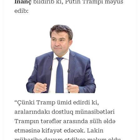
İnanç
bildirib ki, Putin Trampı məyus
edib:
“Çünki Tramp ümid edirdi ki,
aralarındakı dostluq münasibətləri
Trampın tərəflər arasında sülh əldə
etməsinə kifayət edəcək. Lakin
müharibə davam etdikcə məlum oldu