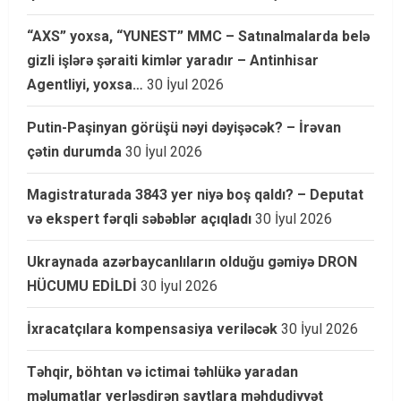
“AXS” yoxsa, “YUNEST” MMC – Satınalmalarda belə
gizli işlərə şəraiti kimlər yaradır – Antinhisar
Agentliyi, yoxsa…
30 İyul 2026
Putin-Paşinyan görüşü nəyi dəyişəcək? – İrəvan
çətin durumda
30 İyul 2026
Magistraturada 3843 yer niyə boş qaldı? – Deputat
və ekspert fərqli səbəblər açıqladı
30 İyul 2026
Ukraynada azərbaycanlıların olduğu gəmiyə DRON
HÜCUMU EDİLDİ
30 İyul 2026
İxracatçılara kompensasiya veriləcək
30 İyul 2026
Təhqir, böhtan və ictimai təhlükə yaradan
məlumatlar yerləşdirən saytlara məhdudiyyət