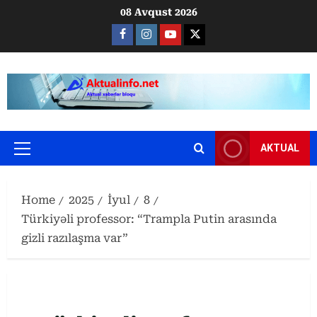
Skip
08 Avqust 2026
to
Facebook
Instagram
Youtube
X
content
AKTUAL
Primary
Menu
Home
2025
İyul
8
Türkiyəli professor: “Trampla Putin arasında
gizli razılaşma var”