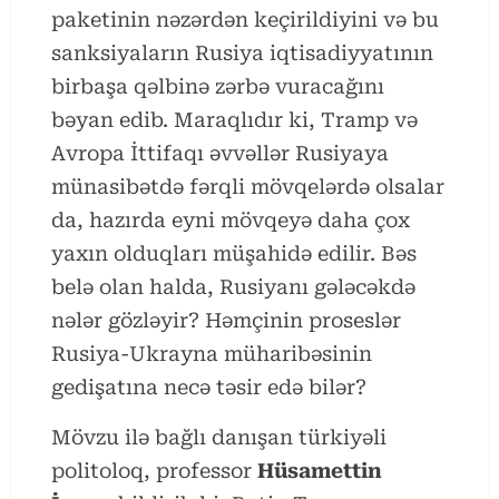
paketinin nəzərdən keçirildiyini və bu
sanksiyaların Rusiya iqtisadiyyatının
birbaşa qəlbinə zərbə vuracağını
bəyan edib. Maraqlıdır ki, Tramp və
Avropa İttifaqı əvvəllər Rusiyaya
münasibətdə fərqli mövqelərdə olsalar
da, hazırda eyni mövqeyə daha çox
yaxın olduqları müşahidə edilir. Bəs
belə olan halda, Rusiyanı gələcəkdə
nələr gözləyir? Həmçinin proseslər
Rusiya-Ukrayna müharibəsinin
gedişatına necə təsir edə bilər?
Mövzu ilə bağlı danışan türkiyəli
politoloq, professor
Hüsamettin