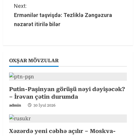
t
Next:
Ermənilər təşvişdə: Tezliklə Zəngəzura
i
nəzarət itirilə bilər
n
u
e
OXŞAR MÖVZULAR
R
e
Putin-Paşinyan görüşü nəyi dəyişəcək?
a
– İrəvan çətin durumda
d
admin
30 İyul 2026
i
n
Xəzərdə yeni cəbhə açılır – Moskva-