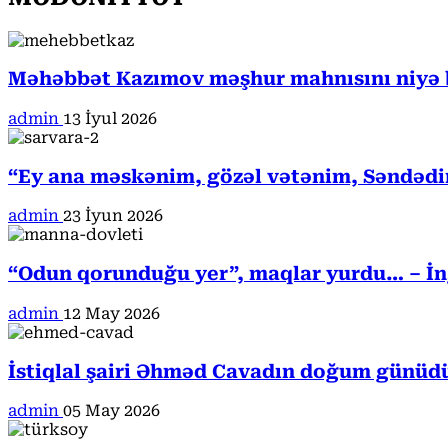
Məhəbbət Kazımov məşhur mahnısını niyə b
admin
13 İyul 2026
“Ey ana məskənim, gözəl vətənim, Səndədi
admin
23 İyun 2026
“Odun qorunduğu yer”, maqlar yurdu… – İngi
admin
12 May 2026
İstiqlal şairi Əhməd Cavadın doğum günüd
admin
05 May 2026