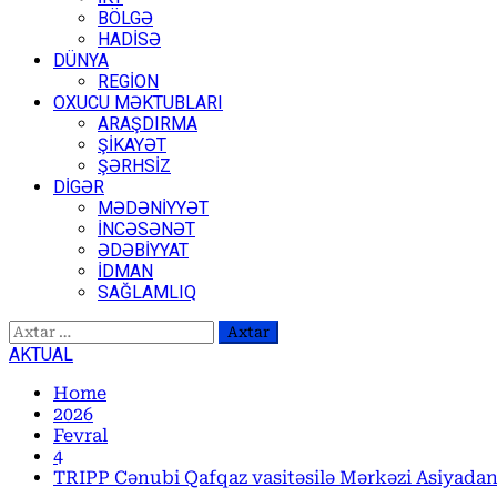
BÖLGƏ
HADİSƏ
DÜNYA
REGİON
OXUCU MƏKTUBLARI
ARAŞDIRMA
ŞİKAYƏT
ŞƏRHSİZ
DİGƏR
MƏDƏNİYYƏT
İNCƏSƏNƏT
ƏDƏBİYYAT
İDMAN
SAĞLAMLIQ
Axtarış:
AKTUAL
Home
2026
Fevral
4
TRIPP Cənubi Qafqaz vasitəsilə Mərkəzi Asiyadan