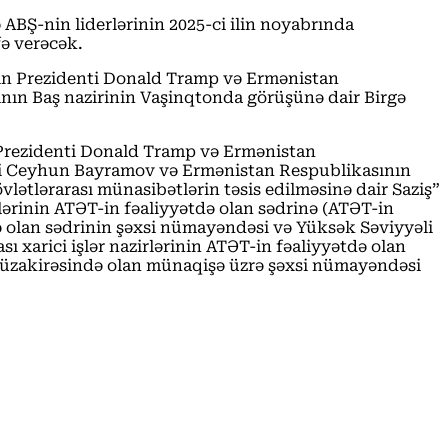
ABŞ-nin liderlərinin 2025-ci ilin noyabrında
fə verəcək.
nın Prezidenti Donald Tramp və Ermənistan
nın Baş nazirinin Vaşinqtonda görüşünə dair Birgə
 Prezidenti Donald Tramp və Ermənistan
ziri Ceyhun Bayramov və Ermənistan Respublikasının
lətlərarası münasibətlərin təsis edilməsinə dair Saziş”
lərinin ATƏT-in fəaliyyətdə olan sədrinə (ATƏT-in
 olan sədrinin şəxsi nümayəndəsi və Yüksək Səviyyəli
xarici işlər nazirlərinin ATƏT-in fəaliyyətdə olan
 müzakirəsində olan münaqişə üzrə şəxsi nümayəndəsi