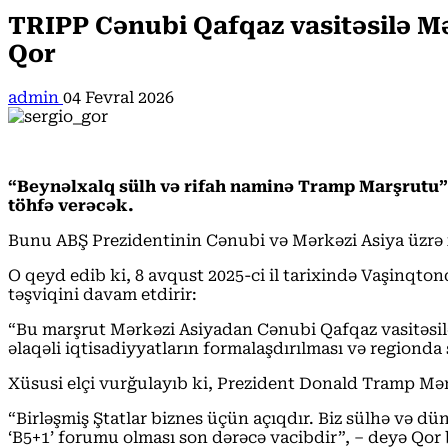
TRIPP Cənubi Qafqaz vasitəsilə M
Qor
admin
04 Fevral 2026
“Beynəlxalq sülh və rifah naminə Tramp Marşrutu”
töhfə verəcək.
Bunu ABŞ Prezidentinin Cənubi və Mərkəzi Asiya üzrə x
O qeyd edib ki, 8 avqust 2025-ci il tarixində Vaşinqt
təşviqini davam etdirir:
“Bu marşrut Mərkəzi Asiyadan Cənubi Qafqaz vasitəsilə
əlaqəli iqtisadiyyatların formalaşdırılması və regiond
Xüsusi elçi vurğulayıb ki, Prezident Donald Tramp Mərkə
“Birləşmiş Ştatlar biznes üçün açıqdır. Biz sülhə və d
‘B5+1’ forumu olması son dərəcə vacibdir”, – deyə Qor b