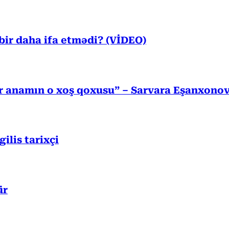
ir daha ifa etmədi? (VİDEO)
r anamın o xoş qoxusu” – Sarvara Eşanxono
lis tarixçi
ür