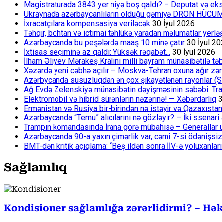
Magistraturada 3843 yer niyə boş qaldı? – Deputat və eksp
Ukraynada azərbaycanlıların olduğu gəmiyə DRON HÜCU
İxracatçılara kompensasiya veriləcək
30 İyul 2026
Təhqir, böhtan və ictimai təhlükə yaradan məlumatlar yerl
Azərbaycanda bu peşələrdə maaş 10 minə çatır
30 İyul 2
İxtisas seçiminə az qaldı: Yüksək rəqabət…
30 İyul 2026
İlham Əliyev Mərakeş Kralını milli bayram münasibətilə təb
Xəzərdə yeni cəbhə açılır – Moskva-Tehran oxuna ağır zər
Azərbycanda susuzluqdan ən çox şikayətlənən rayonlar (S
Ağ Evdə Zelenskiyə münasibətin dəyişməsinin səbəbi: Tram
Elektromobil və hibrid sürənlərin nəzərinə! — Xəbərdarlıq
3
Ermənistan və Rusiya bir-birindən nə istəyir və Qazaxıstan
Azərbaycanda “Temu” alıcılarını nə gözləyir? – İki ssenari 
Trampın komandasında İrana görə mübahisə – Generallar 
Azərbaycanda 90-a yaxın çimərlik var, cəmi 7-si ödənişsiz
BMT-dən kritik açıqlama: “Beş ildən sonra İİV-ə yoluxanlar
Sağlamlıq
Kondisioner sağlamlığa zərərlidirmi? – Həki