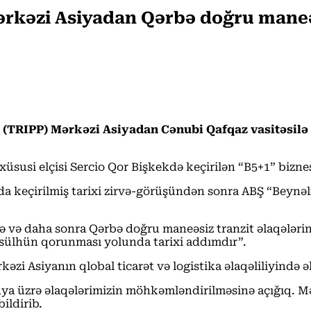
ərkəzi Asiyadan Qərbə doğru maneəs
 (TRIPP) Mərkəzi Asiyadan Cənubi Qafqaz vasitəsilə
üsusi elçisi Sercio Qor Bişkekdə keçirilən “B5+1” bizne
onda keçirilmiş tarixi zirvə-görüşündən sonra ABŞ “Bey
 və daha sonra Qərbə doğru maneəsiz tranzit əlaqələrin
a sülhün qorunması yolunda tarixi addımdır”.
zi Asiyanın qlobal ticarət və logistika əlaqəliliyində ə
ünya üzrə əlaqələrimizin möhkəmləndirilməsinə açığıq. M
ildirib.