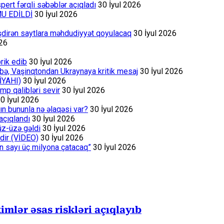
ert fərqli səbəblər açıqladı
30 İyul 2026
MU EDİLDİ
30 İyul 2026
əşdirən saytlara məhdudiyyət qoyulacaq
30 İyul 2026
026
rik edib
30 İyul 2026
bə, Vaşinqtondan Ukraynaya kritik mesaj
30 İyul 2026
İYAHI)
30 İyul 2026
p qalibləri sevir
30 İyul 2026
0 İyul 2026
ın bununla nə əlaqəsi var?
30 İyul 2026
açıqlandı
30 İyul 2026
üz-üzə gəldi
30 İyul 2026
dir (VİDEO)
30 İyul 2026
ın sayı üç milyona çatacaq”
30 İyul 2026
mlər əsas riskləri açıqlayıb