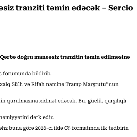
iz tranziti təmin edəcək – Sercio
 Qərbə doğru maneəsiz tranzitin təmin edilməsinə
s forumunda bildirib.
nəlxalq Sülh və Rifah naminə Tramp Marşrutu”nun
in qurulmasına xidmət edəcək. Bu, güclü, qarşılıqlı
həmiyyətini dərk edir.
əhz buna görə 2026-cı ildə C5 formatında ilk tədbirin