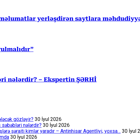
 məlumatlar yerləşdirən saytlara məhdudiyy
ulmalıdır”
ri nələrdir? – Ekspertin ŞƏRHİ
ələcək gözləyir?
30 İyul 2026
s səbəbləri nələrdir?
30 İyul 2026
rə şəraiti kimlər yaradır – Antinhisar Agentliyi, yoxsa…
30 İyul 
rumda
30 İyul 2026