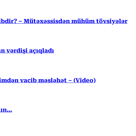
cibdir? – Mütəxəssisdən mühüm tövsiyələr
n vərdişi açıqladı
kimdən vacib məsləhət – (Video)
lın…