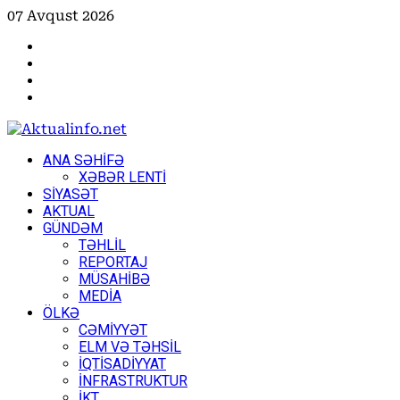
Skip
07 Avqust 2026
to
Facebook
content
Instagram
Youtube
X
Primary
ANA SƏHİFƏ
Menu
XƏBƏR LENTİ
SİYASƏT
AKTUAL
GÜNDƏM
TƏHLİL
REPORTAJ
MÜSAHİBƏ
MEDİA
ÖLKƏ
CƏMİYYƏT
ELM VƏ TƏHSİL
İQTİSADİYYAT
İNFRASTRUKTUR
İKT