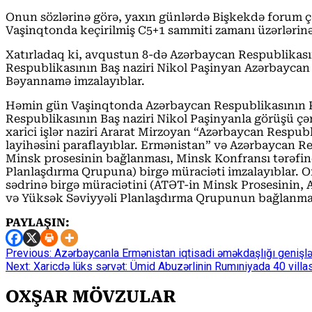
Onun sözlərinə görə, yaxın günlərdə Bişkekdə forum çər
Vaşinqtonda keçirilmiş C5+1 sammiti zamanı üzərlərinə 
Xatırladaq ki, avqustun 8-də Azərbaycan Respublikasın
Respublikasının Baş naziri Nikol Paşinyan Azərbaycan
Bəyannamə imzalayıblar.
Həmin gün Vaşinqtonda Azərbaycan Respublikasının Pr
Respublikasının Baş naziri Nikol Paşinyanla görüşü ç
xarici işlər naziri Ararat Mirzoyan “Azərbaycan Respub
layihəsini paraflayıblar. Ermənistan” və Azərbaycan Re
Minsk prosesinin bağlanması, Minsk Konfransı tərəfin
Planlaşdırma Qrupuna) birgə müraciəti imzalayıblar. On
sədrinə birgə müraciətini (ATƏT-in Minsk Prosesinin,
və Yüksək Səviyyəli Planlaşdırma Qrupunun bağlanmas
PAYLAŞIN:
Continue
Previous:
Azərbaycanla Ermənistan iqtisadi əməkdaşlığı genişlə
Next:
Xaricdə lüks sərvət: Ümid Abuzərlinin Rumıniyada 40 villa
Reading
OXŞAR MÖVZULAR