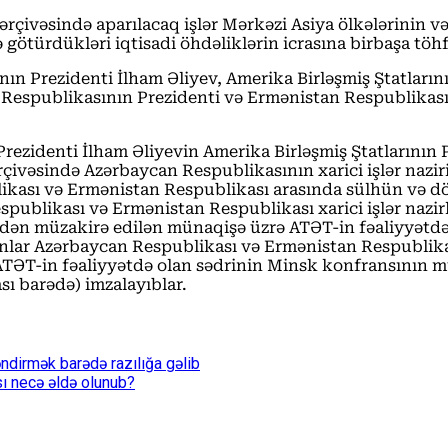
çivəsində aparılacaq işlər Mərkəzi Asiya ölkələrinin və 
götürdükləri iqtisadi öhdəliklərin icrasına birbaşa töh
ın Prezidenti İlham Əliyev, Amerika Birləşmiş Ştatları
 Respublikasının Prezidenti və Ermənistan Respublikası
ezidenti İlham Əliyevin Amerika Birləşmiş Ştatlarının
ərçivəsində Azərbaycan Respublikasının xarici işlər na
likası və Ermənistan Respublikası arasında sülhün və döv
spublikası və Ermənistan Respublikası xarici işlər nazir
dən müzakirə edilən münaqişə üzrə ATƏT-in fəaliyyətdə
lar Azərbaycan Respublikası və Ermənistan Respublikası 
 ATƏT-in fəaliyyətdə olan sədrinin Minsk konfransının
ı barədə) imzalayıblar.
ndirmək barədə razılığa gəlib
sı necə əldə olunub?