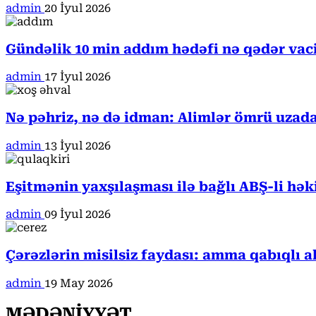
admin
20 İyul 2026
Gündəlik 10 min addım hədəfi nə qədər va
admin
17 İyul 2026
Nə pəhriz, nə də idman: Alimlər ömrü uzada
admin
13 İyul 2026
Eşitmənin yaxşılaşması ilə bağlı ABŞ-li hə
admin
09 İyul 2026
Çərəzlərin misilsiz faydası: amma qabıqlı a
admin
19 May 2026
MƏDƏNİYYƏT