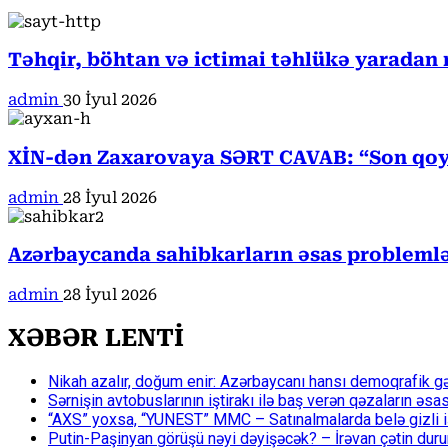
Təhqir, böhtan və ictimai təhlükə yaradan
admin
30 İyul 2026
XİN-dən Zaxarovaya SƏRT CAVAB: “Son qoy
admin
28 İyul 2026
Azərbaycanda sahibkarların əsas problemlə
admin
28 İyul 2026
XƏBƏR LENTİ
Nikah azalır, doğum enir: Azərbaycanı hansı demoqrafik g
Sərnişin avtobuslarının iştirakı ilə baş verən qəzaların əsa
“AXS” yoxsa, “YUNEST” MMC – Satınalmalarda belə gizli işlə
Putin-Paşinyan görüşü nəyi dəyişəcək? – İrəvan çətin du