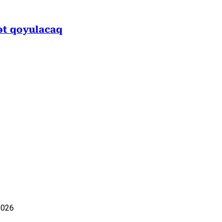
ət qoyulacaq
2026