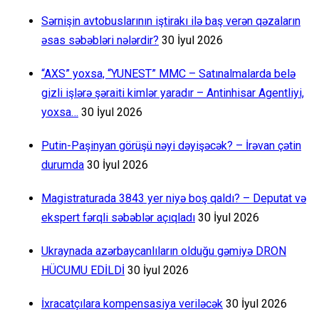
Sərnişin avtobuslarının iştirakı ilə baş verən qəzaların
əsas səbəbləri nələrdir?
30 İyul 2026
“AXS” yoxsa, “YUNEST” MMC – Satınalmalarda belə
gizli işlərə şəraiti kimlər yaradır – Antinhisar Agentliyi,
yoxsa…
30 İyul 2026
Putin-Paşinyan görüşü nəyi dəyişəcək? – İrəvan çətin
durumda
30 İyul 2026
Magistraturada 3843 yer niyə boş qaldı? – Deputat və
ekspert fərqli səbəblər açıqladı
30 İyul 2026
Ukraynada azərbaycanlıların olduğu gəmiyə DRON
HÜCUMU EDİLDİ
30 İyul 2026
İxracatçılara kompensasiya veriləcək
30 İyul 2026