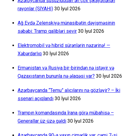
Azərbycanda susuzluqdan ən çox şikayətlənən
rayonlar (SİYAHI)
30 İyul 2026
Ağ Evdə Zelenskiyə münasibətin dəyişməsinin
səbəbi: Tramp qalibləri sevir
30 İyul 2026
Elektromobil və hibrid sürənlərin nəzərinə! —
Xəbərdarlıq
30 İyul 2026
Ermənistan və Rusiya bir-birindən nə istəyir və
Qazaxıstanın bununla nə əlaqəsi var?
30 İyul 2026
Azərbaycanda “Temu” alıcılarını nə gözləyir? – İki
ssenari açıqlandı
30 İyul 2026
Trampın komandasında İrana görə mübahisə –
Generallar üz-üzə gəldi
30 İyul 2026
Azərbaycanda 90-a yaxın çimərlik var, cəmi 7-si