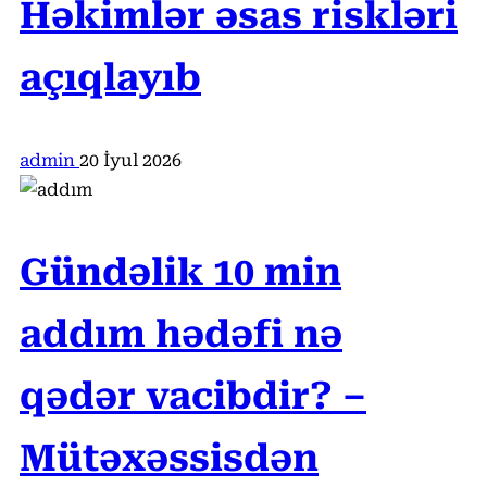
Həkimlər əsas riskləri
açıqlayıb
admin
20 İyul 2026
Gündəlik 10 min
addım hədəfi nə
qədər vacibdir? –
Mütəxəssisdən