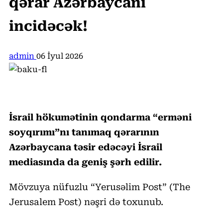
qərar Azərbaycanı
incidəcək!
admin
06 İyul 2026
İsrail hökumətinin qondarma “erməni
soyqırımı”nı tanımaq qərarının
Azərbaycana təsir edəcəyi İsrail
mediasında da geniş şərh edilir.
Mövzuya nüfuzlu “Yerusəlim Post” (The
Jerusalem Post) nəşri də toxunub.