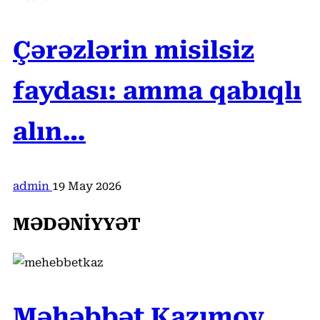
Çərəzlərin misilsiz
faydası: amma qabıqlı
alın…
admin
19 May 2026
MƏDƏNİYYƏT
Məhəbbət Kazımov