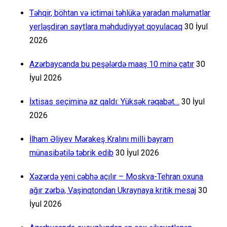
Təhqir, böhtan və ictimai təhlükə yaradan məlumatlar
yerləşdirən saytlara məhdudiyyət qoyulacaq
30 İyul
2026
Azərbaycanda bu peşələrdə maaş 10 minə çatır
30
İyul 2026
İxtisas seçiminə az qaldı: Yüksək rəqabət…
30 İyul
2026
İlham Əliyev Mərakeş Kralını milli bayram
münasibətilə təbrik edib
30 İyul 2026
Xəzərdə yeni cəbhə açılır – Moskva-Tehran oxuna
ağır zərbə, Vaşinqtondan Ukraynaya kritik mesaj
30
İyul 2026