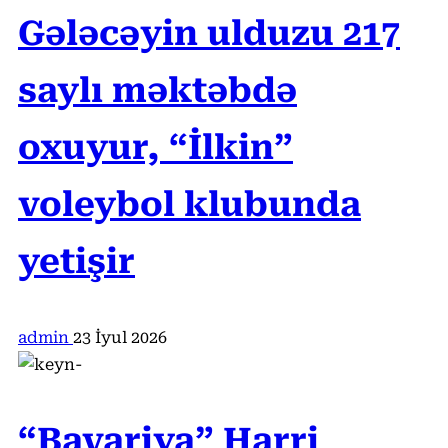
Gələcəyin ulduzu 217
saylı məktəbdə
oxuyur, “İlkin”
voleybol klubunda
yetişir
admin
23 İyul 2026
“Bavariya” Harri