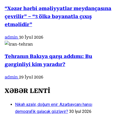
“Xəzər hərbi əməliyyatlar meydançasına
çevrilir” – “3 ölkə bəyanatla çıxış
etməlidir”
admin
30 İyul 2026
Tehranın Bakıya qarşı addımı: Bu
gərginliyi kim yaradır?
admin
29 İyul 2026
XƏBƏR LENTİ
Nikah azalır, doğum enir: Azərbaycanı hansı
demoqrafik gələcək gözləyir?
30 İyul 2026