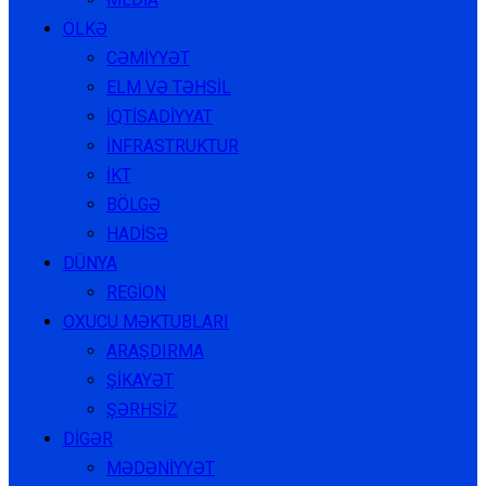
ÖLKƏ
CƏMİYYƏT
ELM VƏ TƏHSİL
İQTİSADİYYAT
İNFRASTRUKTUR
İKT
BÖLGƏ
HADİSƏ
DÜNYA
REGİON
OXUCU MƏKTUBLARI
ARAŞDIRMA
ŞİKAYƏT
ŞƏRHSİZ
DİGƏR
MƏDƏNİYYƏT