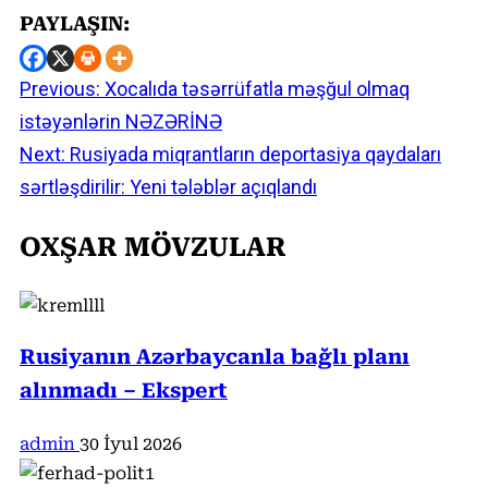
PAYLAŞIN:
Previous:
Xocalıda təsərrüfatla məşğul olmaq
Continue
istəyənlərin NƏZƏRİNƏ
Reading
Next:
Rusiyada miqrantların deportasiya qaydaları
sərtləşdirilir: Yeni tələblər açıqlandı
OXŞAR MÖVZULAR
Rusiyanın Azərbaycanla bağlı planı
alınmadı – Ekspert
admin
30 İyul 2026