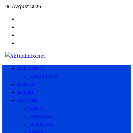
Skip
06 Avqust 2026
to
Facebook
content
Instagram
Youtube
X
Primary
ANA SƏHİFƏ
Menu
XƏBƏR LENTİ
SİYASƏT
AKTUAL
GÜNDƏM
TƏHLİL
REPORTAJ
MÜSAHİBƏ
MEDİA