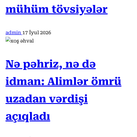
mühüm tövsiyələr
admin
17 İyul 2026
Nə pəhriz, nə də
idman: Alimlər ömrü
uzadan vərdişi
açıqladı