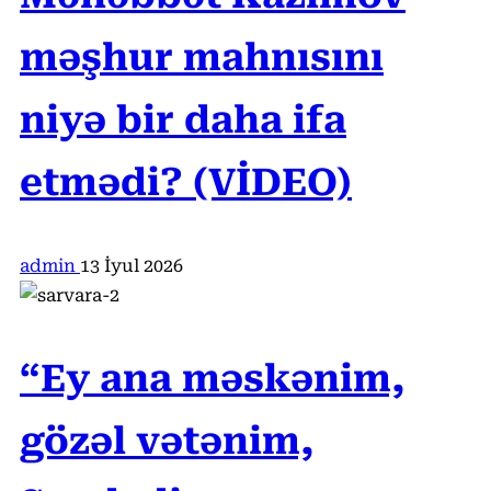
məşhur mahnısını
niyə bir daha ifa
etmədi? (VİDEO)
admin
13 İyul 2026
“Ey ana məskənim,
gözəl vətənim,