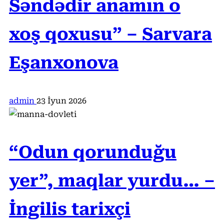
Səndədir anamın o
xoş qoxusu” – Sarvara
Eşanxonova
admin
23 İyun 2026
“Odun qorunduğu
yer”, maqlar yurdu… –
İngilis tarixçi