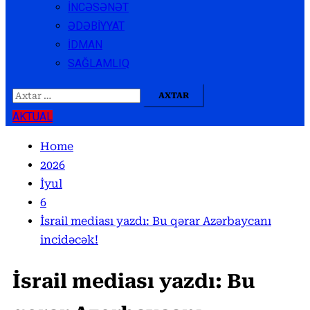
İNCƏSƏNƏT
ƏDƏBİYYAT
İDMAN
SAĞLAMLIQ
Axtarış:
AKTUAL
Home
2026
İyul
6
İsrail mediası yazdı: Bu qərar Azərbaycanı
incidəcək!
İsrail mediası yazdı: Bu