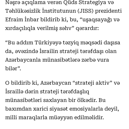
Nəşrə açıqlama verən Qüds Strategiya və
Təhlükəsizlik İnstitutunun (JISS) prezidenti
Efraim İnbar bildirib ki, bu, “uşaqsayağı və
xırdaçılıqla verilmiş səhv” qərardır:
“Bu addım Türkiyəyə təzyiq məqsədi daşısa
da, əvəzində İsrailin strateji tərəfdaşı olan
Azərbaycanla münasibətlərə zərbə vura
bilər”.
O bildirib ki, Azərbaycan “strateji aktiv” və
İsraillə dərin strateji tərəfdaşlıq
münasibətləri saxlayan bir ölkədir. Bu
baxımdan xarici siyasət emosiyalarla deyil,
milli maraqlarla müəyyən edilməlidir.