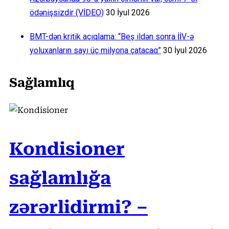
ödənişsizdir (VİDEO)
30 İyul 2026
BMT-dən kritik açıqlama: “Beş ildən sonra İİV-ə
yoluxanların sayı üç milyona çatacaq”
30 İyul 2026
Sağlamlıq
Kondisioner
sağlamlığa
zərərlidirmi? –