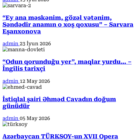
“Ey ana məskənim, gözəl vətənim,
Səndədir anamın o xoş qoxusu” – Sarvara
Eşanxonova
admin
23 İyun 2026
“Odun qorunduğu yer”, maqlar yurdu… –
İngilis tarixçi
admin
12 May 2026
İstiqlal şairi Əhməd Cavadın doğum
günüdür
admin
05 May 2026
Azərbaycan TÜRKSOY-un XVII Opera