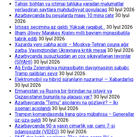
Təhqir, böhtan və ictimai təhlükə yaradan məlumatlar
yerləşdirən saytlara məhdudiyyət qoyulacaq
30 İyul 2026
Azərbaycanda bu peşələrdə maaş 10 minə çatır
30 İyul
2026
İxtisas seçiminə az qaldı: Yüksək rəqabət…
30 İyul 2026
İlham Əliyev Mərakeş Kralını milli bayram münasibətilə
təbrik edib
30 İyul 2026
Xəzərdə yeni cəbhə açılır – Moskva-Tehran oxuna ağır
zərbə, Vaşinqtondan Ukraynaya kritik mesaj
30 İyul 2026
Azərbycanda susuzluqdan ən çox şikayətlənən rayonlar
(SİYAHI)
30 İyul 2026
Ağ Evdə Zelenskiyə münasibətin dəyişməsinin səbəbi:
Tramp qalibləri sevir
30 İyul 2026
Elektromobil və hibrid sürənlərin nəzərinə! — Xəbərdarlıq
30 İyul 2026
Ermənistan və Rusiya bir-birindən nə istəyir və
Qazaxıstanın bununla nə əlaqəsi var?
30 İyul 2026
Azərbaycanda “Temu” alıcılarını nə gözləyir? – İki
ssenari açıqlandı
30 İyul 2026
Trampın komandasında İrana görə mübahisə – Generallar
üz-üzə gəldi
30 İyul 2026
Azərbaycanda 90-a yaxın çimərlik var, cəmi 7-si
ödənişsizdir (VİDEO)
30 İyul 2026