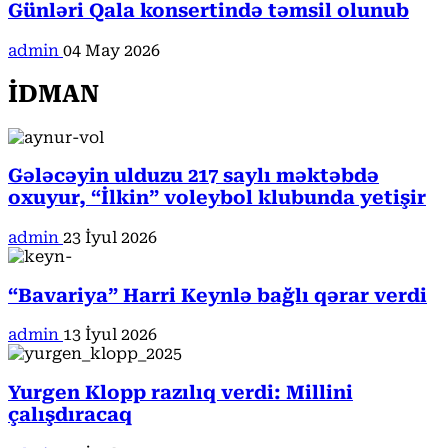
Günləri Qala konsertində təmsil olunub
admin
04 May 2026
İDMAN
Gələcəyin ulduzu 217 saylı məktəbdə
oxuyur, “İlkin” voleybol klubunda yetişir
admin
23 İyul 2026
“Bavariya” Harri Keynlə bağlı qərar verdi
admin
13 İyul 2026
Yurgen Klopp razılıq verdi: Millini
çalışdıracaq