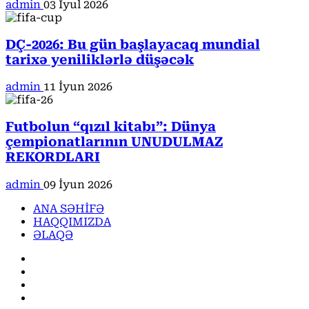
admin
03 İyul 2026
DÇ-2026: Bu gün başlayacaq mundial
tarixə yeniliklərlə düşəcək
admin
11 İyun 2026
Futbolun “qızıl kitabı”: Dünya
çempionatlarının UNUDULMAZ
REKORDLARI
admin
09 İyun 2026
ANA SƏHİFƏ
HAQQIMIZDA
ƏLAQƏ
Facebook
Instagram
Youtube
X