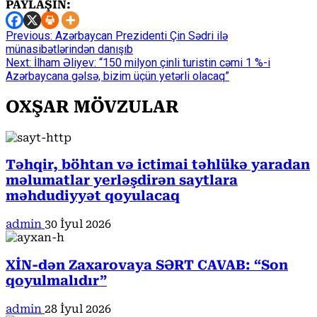
PAYLAŞIN:
Continue
Previous:
Azərbaycan Prezidenti Çin Sədri ilə
münasibətlərindən danışıb
Reading
Next:
İlham Əliyev: “150 milyon çinli turistin cəmi 1 %-i
Azərbaycana gəlsə, bizim üçün yetərli olacaq”
OXŞAR MÖVZULAR
Təhqir, böhtan və ictimai təhlükə yaradan
məlumatlar yerləşdirən saytlara
məhdudiyyət qoyulacaq
admin
30 İyul 2026
XİN-dən Zaxarovaya SƏRT CAVAB: “Son
qoyulmalıdır”
admin
28 İyul 2026