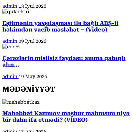
admin
13 İyul 2026
Eşitmənin yaxşılaşması ilə bağlı ABŞ-li
həkimdən vacib məsləhət – (Video)
admin
09 İyul 2026
Çərəzlərin misilsiz faydası: amma qabıqlı
alın…
admin
19 May 2026
MƏDƏNİYYƏT
Məhəbbət Kazımov məşhur mahnısını niyə
bir daha ifa etmədi? (VİDEO)
admin
13 İyul 2026