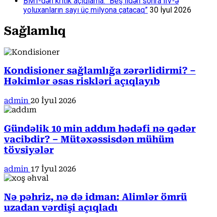
BMT-dən kritik açıqlama: “Beş ildən sonra İİV-ə
yoluxanların sayı üç milyona çatacaq”
30 İyul 2026
Sağlamlıq
Kondisioner sağlamlığa zərərlidirmi? –
Həkimlər əsas riskləri açıqlayıb
admin
20 İyul 2026
Gündəlik 10 min addım hədəfi nə qədər
vacibdir? – Mütəxəssisdən mühüm
tövsiyələr
admin
17 İyul 2026
Nə pəhriz, nə də idman: Alimlər ömrü
uzadan vərdişi açıqladı