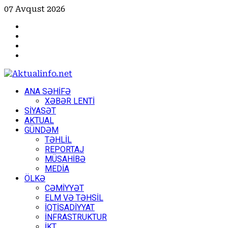
Skip
07 Avqust 2026
to
Facebook
content
Instagram
Youtube
X
Primary
ANA SƏHİFƏ
Menu
XƏBƏR LENTİ
SİYASƏT
AKTUAL
GÜNDƏM
TƏHLİL
REPORTAJ
MÜSAHİBƏ
MEDİA
ÖLKƏ
CƏMİYYƏT
ELM VƏ TƏHSİL
İQTİSADİYYAT
İNFRASTRUKTUR
İKT