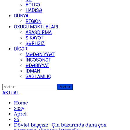
BÖLGƏ
HADİSƏ
DÜNYA
REGİON
OXUCU MƏKTUBLARI
ARAŞDIRMA
ŞİKAYƏT
ŞƏRHSİZ
DİGƏR
MƏDƏNİYYƏT
İNCƏSƏNƏT
ƏDƏBİYYAT
İDMAN
SAĞLAMLIQ
Axtarış:
AKTUAL
Home
2025
Aprel
26
Dövlət başçısı: “Çin bazarında daha çox