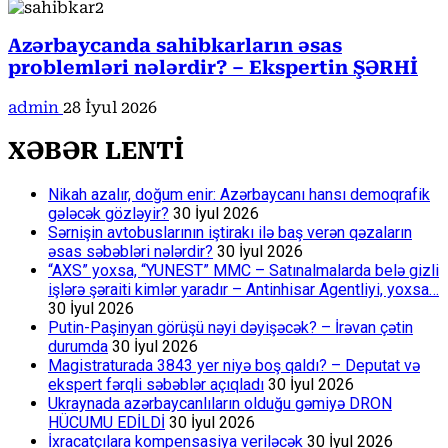
Azərbaycanda sahibkarların əsas
problemləri nələrdir? – Ekspertin ŞƏRHİ
admin
28 İyul 2026
XƏBƏR LENTİ
Nikah azalır, doğum enir: Azərbaycanı hansı demoqrafik
gələcək gözləyir?
30 İyul 2026
Sərnişin avtobuslarının iştirakı ilə baş verən qəzaların
əsas səbəbləri nələrdir?
30 İyul 2026
“AXS” yoxsa, “YUNEST” MMC – Satınalmalarda belə gizli
işlərə şəraiti kimlər yaradır – Antinhisar Agentliyi, yoxsa…
30 İyul 2026
Putin-Paşinyan görüşü nəyi dəyişəcək? – İrəvan çətin
durumda
30 İyul 2026
Magistraturada 3843 yer niyə boş qaldı? – Deputat və
ekspert fərqli səbəblər açıqladı
30 İyul 2026
Ukraynada azərbaycanlıların olduğu gəmiyə DRON
HÜCUMU EDİLDİ
30 İyul 2026
İxracatçılara kompensasiya veriləcək
30 İyul 2026