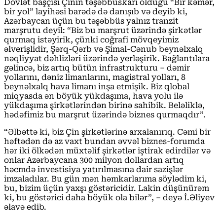
Dövlət başçısı Çinin təşəbbüskarı olduğu “Bir kəmər,
bir yol” layihəsi barədə də danışıb və deyib ki,
Azərbaycan üçün bu təşəbbüs yalnız tranzit
marşrutu deyil: “Biz bu marşrut üzərində şirkətlər
qurmaq istəyirik, çünki coğrafi mövqeyimiz
əlverişlidir, Şərq-Qərb və Şimal-Cənub beynəlxalq
nəqliyyat dəhlizləri üzərində yerləşirik. Bağlantılara
gəlincə, biz artıq bütün infrastrukturu – dəmir
yollarını, dəniz limanlarını, magistral yolları, 8
beynəlxalq hava limanı inşa etmişik. Biz qlobal
miqyasda ən böyük yükdaşıma, hava yolu ilə
yükdaşıma şirkətlərindən birinə sahibik. Beləliklə,
hədəfimiz bu marşrut üzərində biznes qurmaqdır”.
“Əlbəttə ki, biz Çin şirkətlərinə arxalanırıq. Cəmi bir
həftədən də az vaxt bundan əvvəl biznes-forumda
hər iki ölkədən müxtəlif şirkətlər iştirak edirdilər və
onlar Azərbaycana 300 milyon dollardan artıq
həcmdə investisiya yatırılmasına dair sazişlər
imzaladılar. Bu gün mən həmkarlarıma söylədim ki,
bu, bizim üçün yaxşı göstəricidir. Lakin düşünürəm
ki, bu göstərici daha böyük ola bilər”, – deyə İ.Əliyev
əlavə edib.