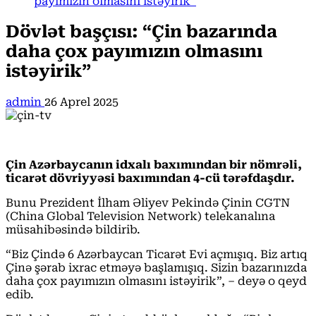
payımızın olmasını istəyirik”
Dövlət başçısı: “Çin bazarında
daha çox payımızın olmasını
istəyirik”
admin
26 Aprel 2025
Çin Azərbaycanın idxalı baxımından bir nömrəli,
ticarət dövriyyəsi baxımından 4-cü tərəfdaşdır.
Bunu Prezident İlham Əliyev Pekində Çinin CGTN
(China Global Television Network) telekanalına
müsahibəsində bildirib.
“Biz Çində 6 Azərbaycan Ticarət Evi açmışıq. Biz artıq
Çinə şərab ixrac etməyə başlamışıq. Sizin bazarınızda
daha çox payımızın olmasını istəyirik”, – deyə o qeyd
edib.