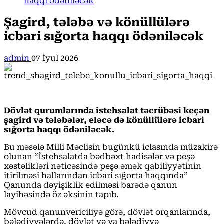
haqqı ödəniləcək
Şagird, tələbə və könüllülərə
icbari sığorta haqqı ödəniləcək
admin
07 İyul 2026
Dövlət qurumlarında istehsalat təcrübəsi keçən
şagird və tələbələr, eləcə də könüllülərə icbari
sığorta haqqı ödəniləcək.
Bu məsələ Milli Məclisin bugünkü iclasında müzakirə
olunan “İstehsalatda bədbəxt hadisələr və peşə
xəstəlikləri nəticəsində peşə əmək qabiliyyətinin
itirilməsi hallarından icbari sığorta haqqında”
Qanunda dəyişiklik edilməsi barədə qanun
layihəsində öz əksinin tapıb.
Mövcud qanunvericiliyə görə, dövlət orqanlarında,
bələdiyyələrdə, dövlət və ya bələdiyyə