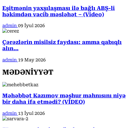
Eşitmənin yaxşılaşması ilə bağlı ABŞ-li
həkimdən vacib məsləhət – (Video)
admin
09 İyul 2026
Çərəzlərin misilsiz faydası: amma qabıqlı
alın…
admin
19 May 2026
MƏDƏNİYYƏT
Məhəbbət Kazımov məşhur mahnısını niyə
bir daha ifa etmədi? (VİDEO)
admin
13 İyul 2026