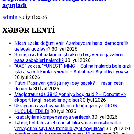
açıqladı
admin
30 İyul 2026
XƏBƏR LENTİ
Nikah azalır, doğum enir: Azərbaycanı hansı demoqrafik
gələcək gözləyir?
30 İyul 2026
Sərnişin avtobuslarının iştirakı ilə baş verən qəzaların
əsas səbəbləri nələrdir?
30 İyul 2026
“AXS” yoxsa, “YUNEST” MMC – Satınalmalarda belə gizli
işlərə şəraiti kimlər yaradır – Antinhisar Agentliyi, yoxsa…
30 İyul 2026
Putin-Paşinyan görüşü nəyi dəyişəcək? – İrəvan çətin
durumda
30 İyul 2026
Magistraturada 3843 yer niyə boş qaldı? – Deputat və
ekspert fərqli səbəblər açıqladı
30 İyul 2026
Ukraynada azərbaycanlıların olduğu gəmiyə DRON
HÜCUMU EDİLDİ
30 İyul 2026
İxracatçılara kompensasiya veriləcək
30 İyul 2026
Təhqir, böhtan və ictimai təhlükə yaradan məlumatlar
yerləşdirən saytlara məhdudiyyət qoyulacaq
30 İyul 2026