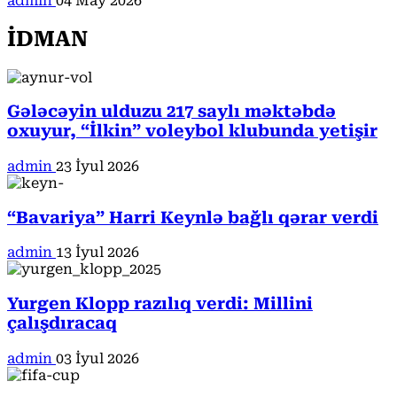
admin
04 May 2026
İDMAN
Gələcəyin ulduzu 217 saylı məktəbdə
oxuyur, “İlkin” voleybol klubunda yetişir
admin
23 İyul 2026
“Bavariya” Harri Keynlə bağlı qərar verdi
admin
13 İyul 2026
Yurgen Klopp razılıq verdi: Millini
çalışdıracaq
admin
03 İyul 2026