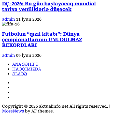
DÇ-2026: Bu gün başlayacaq mundial
tarixə yeniliklərlə düşəcək
admin
11 İyun 2026
Futbolun “qızıl kitabı”: Dünya
çempionatlarının UNUDULMAZ
REKORDLARI
admin
09 İyun 2026
ANA SƏHİFƏ
HAQQIMIZDA
ƏLAQƏ
Facebook
Instagram
Youtube
X
Copyright © 2026 aktualinfo.net All rights reserved.
|
MoreNews
by AF themes.