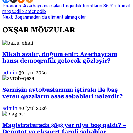
Continue
Previous:
Azərbaycana gələn birgünlük turistlərin 86 %-i tranzit
məqsədilə səfər edib
Reading
Next:
Boşanmadan da aliment almaq olar
OXŞAR MÖVZULAR
Nikah azalır, doğum enir: Azərbaycanı
hansı demoqrafik gələcək gözləyir?
admin
30 İyul 2026
Sərnişin avtobuslarının iştirakı ilə baş
verən qəzaların əsas səbəbləri nələrdir?
admin
30 İyul 2026
Magistraturada 3843 yer niyə boş qaldı? –
Deputat və ekspert fərqli səbəblər