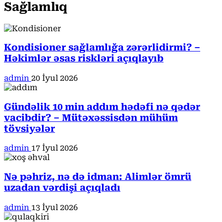
Sağlamlıq
Kondisioner sağlamlığa zərərlidirmi? –
Həkimlər əsas riskləri açıqlayıb
admin
20 İyul 2026
Gündəlik 10 min addım hədəfi nə qədər
vacibdir? – Mütəxəssisdən mühüm
tövsiyələr
admin
17 İyul 2026
Nə pəhriz, nə də idman: Alimlər ömrü
uzadan vərdişi açıqladı
admin
13 İyul 2026