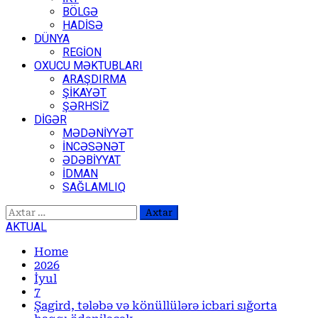
BÖLGƏ
HADİSƏ
DÜNYA
REGİON
OXUCU MƏKTUBLARI
ARAŞDIRMA
ŞİKAYƏT
ŞƏRHSİZ
DİGƏR
MƏDƏNİYYƏT
İNCƏSƏNƏT
ƏDƏBİYYAT
İDMAN
SAĞLAMLIQ
Axtarış:
AKTUAL
Home
2026
İyul
7
Şagird, tələbə və könüllülərə icbari sığorta