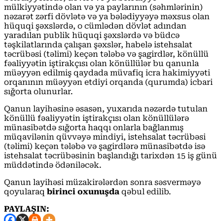
mülkiyyətində olan və ya paylarının (səhmlərinin)
nəzarət zərfi dövlətə və ya bələdiyyəyə məxsus olan
hüquqi şəxslərdə, o cümlədən dövlət adından
yaradılan publik hüquqi şəxslərdə və büdcə
təşkilatlarında çalışan şəxslər, habelə istehsalat
təcrübəsi (təlimi) keçən tələbə və şagirdlər, könüllü
fəaliyyətin iştirakçısı olan könüllülər bu qanunla
müəyyən edilmiş qaydada müvafiq icra hakimiyyəti
orqanının müəyyən etdiyi orqanda (qurumda) icbari
sığorta olunurlar.
Qanun layihəsinə əsasən, yuxarıda nəzərdə tutulan
könüllü fəaliyyətin iştirakçısı olan könüllülərə
münasibətdə sığorta haqqı onlarla bağlanmış
müqavilənin qüvvəyə mindiyi, istehsalat təcrübəsi
(təlimi) keçən tələbə və şagirdlərə münasibətdə isə
istehsalat təcrübəsinin başlandığı tarixdən 15 iş günü
müddətində ödəniləcək.
Qanun layihəsi müzakirələrdən sonra səsverməyə
qoyularaq
birinci oxunuşda
qəbul edilib.
PAYLAŞIN: