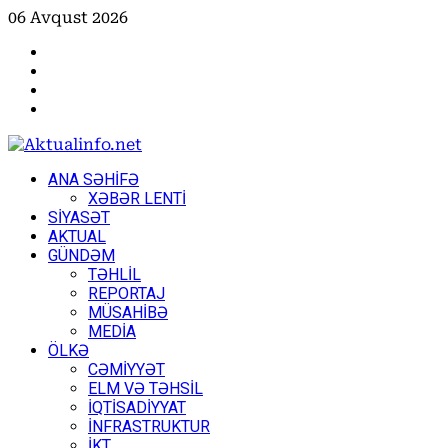
Skip
06 Avqust 2026
to
Facebook
content
Instagram
Youtube
X
Primary
ANA SƏHİFƏ
Menu
XƏBƏR LENTİ
SİYASƏT
AKTUAL
GÜNDƏM
TƏHLİL
REPORTAJ
MÜSAHİBƏ
MEDİA
ÖLKƏ
CƏMİYYƏT
ELM VƏ TƏHSİL
İQTİSADİYYAT
İNFRASTRUKTUR
İKT