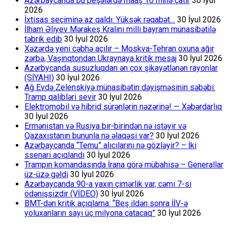
Azərbaycanda bu peşələrdə maaş 10 minə çatır
30 İyul
2026
İxtisas seçiminə az qaldı: Yüksək rəqabət…
30 İyul 2026
İlham Əliyev Mərakeş Kralını milli bayram münasibətilə
təbrik edib
30 İyul 2026
Xəzərdə yeni cəbhə açılır – Moskva-Tehran oxuna ağır
zərbə, Vaşinqtondan Ukraynaya kritik mesaj
30 İyul 2026
Azərbycanda susuzluqdan ən çox şikayətlənən rayonlar
(SİYAHI)
30 İyul 2026
Ağ Evdə Zelenskiyə münasibətin dəyişməsinin səbəbi:
Tramp qalibləri sevir
30 İyul 2026
Elektromobil və hibrid sürənlərin nəzərinə! — Xəbərdarlıq
30 İyul 2026
Ermənistan və Rusiya bir-birindən nə istəyir və
Qazaxıstanın bununla nə əlaqəsi var?
30 İyul 2026
Azərbaycanda “Temu” alıcılarını nə gözləyir? – İki
ssenari açıqlandı
30 İyul 2026
Trampın komandasında İrana görə mübahisə – Generallar
üz-üzə gəldi
30 İyul 2026
Azərbaycanda 90-a yaxın çimərlik var, cəmi 7-si
ödənişsizdir (VİDEO)
30 İyul 2026
BMT-dən kritik açıqlama: “Beş ildən sonra İİV-ə
yoluxanların sayı üç milyona çatacaq”
30 İyul 2026