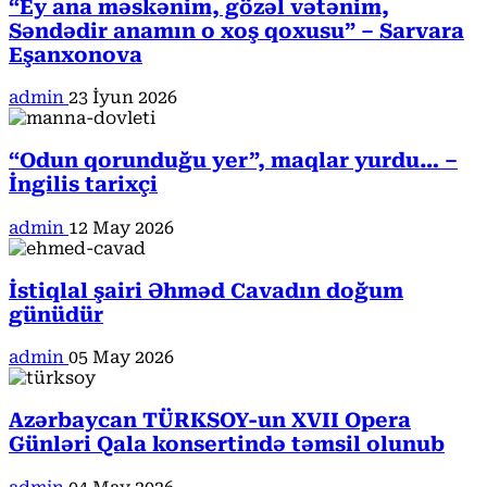
“Ey ana məskənim, gözəl vətənim,
Səndədir anamın o xoş qoxusu” – Sarvara
Eşanxonova
admin
23 İyun 2026
“Odun qorunduğu yer”, maqlar yurdu… –
İngilis tarixçi
admin
12 May 2026
İstiqlal şairi Əhməd Cavadın doğum
günüdür
admin
05 May 2026
Azərbaycan TÜRKSOY-un XVII Opera
Günləri Qala konsertində təmsil olunub