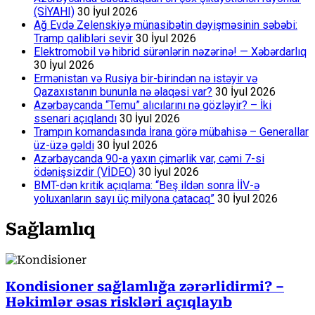
(SİYAHI)
30 İyul 2026
Ağ Evdə Zelenskiyə münasibətin dəyişməsinin səbəbi:
Tramp qalibləri sevir
30 İyul 2026
Elektromobil və hibrid sürənlərin nəzərinə! — Xəbərdarlıq
30 İyul 2026
Ermənistan və Rusiya bir-birindən nə istəyir və
Qazaxıstanın bununla nə əlaqəsi var?
30 İyul 2026
Azərbaycanda “Temu” alıcılarını nə gözləyir? – İki
ssenari açıqlandı
30 İyul 2026
Trampın komandasında İrana görə mübahisə – Generallar
üz-üzə gəldi
30 İyul 2026
Azərbaycanda 90-a yaxın çimərlik var, cəmi 7-si
ödənişsizdir (VİDEO)
30 İyul 2026
BMT-dən kritik açıqlama: “Beş ildən sonra İİV-ə
yoluxanların sayı üç milyona çatacaq”
30 İyul 2026
Sağlamlıq
Kondisioner sağlamlığa zərərlidirmi? –
Həkimlər əsas riskləri açıqlayıb