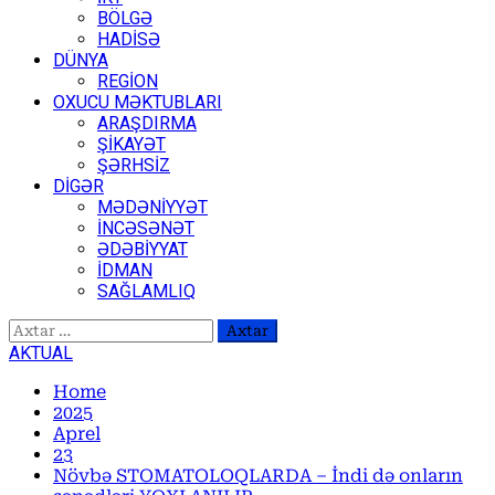
BÖLGƏ
HADİSƏ
DÜNYA
REGİON
OXUCU MƏKTUBLARI
ARAŞDIRMA
ŞİKAYƏT
ŞƏRHSİZ
DİGƏR
MƏDƏNİYYƏT
İNCƏSƏNƏT
ƏDƏBİYYAT
İDMAN
SAĞLAMLIQ
Axtarış:
AKTUAL
Home
2025
Aprel
23
Növbə STOMATOLOQLARDA – İndi də onların