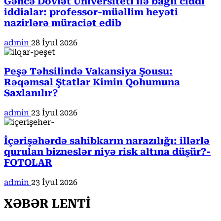
Gəncə Dövlət Universiteti ilə bağlı ciddi
iddialar: professor-müəllim heyəti
nazirlərə müraciət edib
admin
28 İyul 2026
Peşə Təhsilində Vakansiya Şousu:
Rəqəmsal Ştatlar Kimin Qohumuna
Saxlanılır?
admin
23 İyul 2026
İçərişəhərdə sahibkarın narazılığı: illərlə
qurulan bizneslər niyə risk altına düşür?-
FOTOLAR
admin
23 İyul 2026
XƏBƏR LENTİ