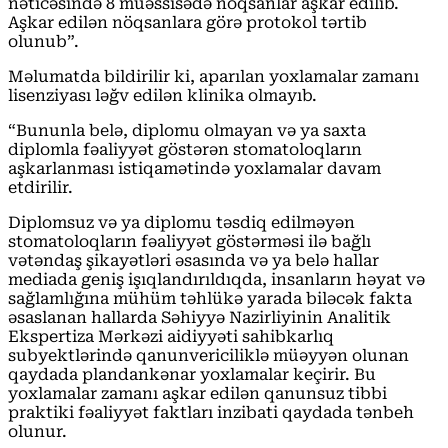
nəticəsində 8 müəssisədə nöqsanlar aşkar edilib.
Aşkar edilən nöqsanlara görə protokol tərtib
olunub”.
Məlumatda bildirilir ki, aparılan yoxlamalar zamanı
lisenziyası ləğv edilən klinika olmayıb.
“Bununla belə, diplomu olmayan və ya saxta
diplomla fəaliyyət göstərən stomatoloqların
aşkarlanması istiqamətində yoxlamalar davam
etdirilir.
Diplomsuz və ya diplomu təsdiq edilməyən
stomatoloqların fəaliyyət göstərməsi ilə bağlı
vətəndaş şikayətləri əsasında və ya belə hallar
mediada geniş işıqlandırıldıqda, insanların həyat və
sağlamlığına mühüm təhlükə yarada biləcək fakta
əsaslanan hallarda Səhiyyə Nazirliyinin Analitik
Ekspertiza Mərkəzi aidiyyəti sahibkarlıq
subyektlərində qanunvericiliklə müəyyən olunan
qaydada plandankənar yoxlamalar keçirir. Bu
yoxlamalar zamanı aşkar edilən qanunsuz tibbi
praktiki fəaliyyət faktları inzibati qaydada tənbeh
olunur.