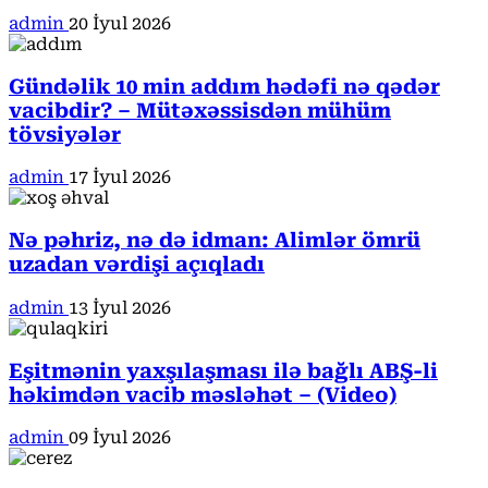
admin
20 İyul 2026
Gündəlik 10 min addım hədəfi nə qədər
vacibdir? – Mütəxəssisdən mühüm
tövsiyələr
admin
17 İyul 2026
Nə pəhriz, nə də idman: Alimlər ömrü
uzadan vərdişi açıqladı
admin
13 İyul 2026
Eşitmənin yaxşılaşması ilə bağlı ABŞ-li
həkimdən vacib məsləhət – (Video)
admin
09 İyul 2026