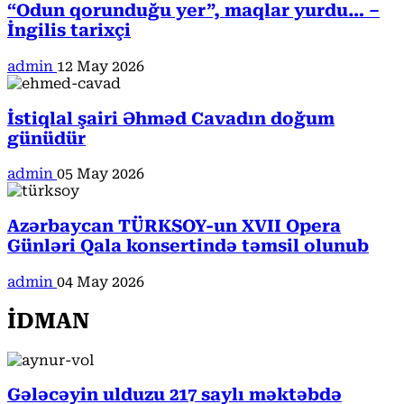
“Odun qorunduğu yer”, maqlar yurdu… –
İngilis tarixçi
admin
12 May 2026
İstiqlal şairi Əhməd Cavadın doğum
günüdür
admin
05 May 2026
Azərbaycan TÜRKSOY-un XVII Opera
Günləri Qala konsertində təmsil olunub
admin
04 May 2026
İDMAN
Gələcəyin ulduzu 217 saylı məktəbdə