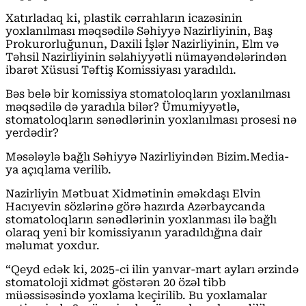
Xatırladaq ki, plastik cərrahların icazəsinin
yoxlanılması məqsədilə Səhiyyə Nazirliyinin, Baş
Prokurorluğunun, Daxili İşlər Nazirliyinin, Elm və
Təhsil Nazirliyinin səlahiyyətli nümayəndələrindən
ibarət Xüsusi Təftiş Komissiyası yaradıldı.
Bəs belə bir komissiya stomatoloqların yoxlanılması
məqsədilə də yaradıla bilər? Ümumiyyətlə,
stomatoloqların sənədlərinin yoxlanılması prosesi nə
yerdədir?
Məsələylə bağlı Səhiyyə Nazirliyindən Bizim.Media-
ya açıqlama verilib.
Nazirliyin Mətbuat Xidmətinin əməkdaşı Elvin
Hacıyevin sözlərinə görə hazırda Azərbaycanda
stomatoloqların sənədlərinin yoxlanması ilə bağlı
olaraq yeni bir komissiyanın yaradıldığına dair
məlumat yoxdur.
“Qeyd edək ki, 2025-ci ilin yanvar-mart ayları ərzində
stomatoloji xidmət göstərən 20 özəl tibb
müəssisəsində yoxlama keçirilib. Bu yoxlamalar