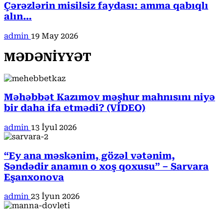
Çərəzlərin misilsiz faydası: amma qabıqlı
alın…
admin
19 May 2026
MƏDƏNİYYƏT
Məhəbbət Kazımov məşhur mahnısını niyə
bir daha ifa etmədi? (VİDEO)
admin
13 İyul 2026
“Ey ana məskənim, gözəl vətənim,
Səndədir anamın o xoş qoxusu” – Sarvara
Eşanxonova
admin
23 İyun 2026