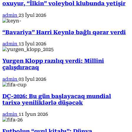
oxuyur, “İlkin” voleybol klubunda yetişir
admin
23 İyul 2026
“Bavariya” Harri Keynlə bağlı qərar verdi
admin
13 İyul 2026
Yurgen Klopp razılıq verdi: Millini
çalışdıracaq
admin
03 İyul 2026
DÇ-2026: Bu gün başlayacaq mundial
tarixə yeniliklərlə düşəcək
admin
11 İyun 2026
Futbolun “qızıl kitabı”: Dünya