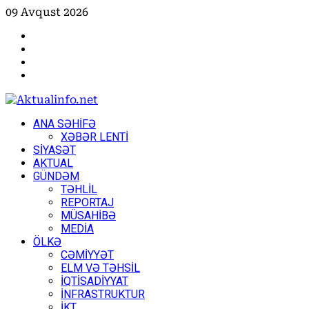
Skip
09 Avqust 2026
to
Facebook
content
Instagram
Youtube
X
Primary
ANA SƏHİFƏ
Menu
XƏBƏR LENTİ
SİYASƏT
AKTUAL
GÜNDƏM
TƏHLİL
REPORTAJ
MÜSAHİBƏ
MEDİA
ÖLKƏ
CƏMİYYƏT
ELM VƏ TƏHSİL
İQTİSADİYYAT
İNFRASTRUKTUR
İKT