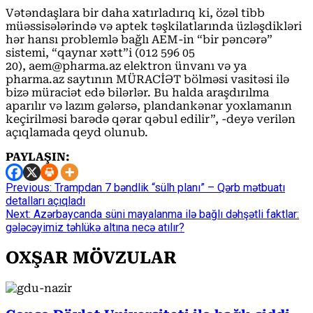
Vətəndaşlara bir daha xatırladırıq ki, özəl tibb
müəssisələrində və aptek təşkilatlarında üzləşdikləri
hər hansı problemlə bağlı AEM-in “bir pəncərə”
sistemi, “qaynar xətt”i (012 596 05
20), aem@pharma.az elektron ünvanı və ya
pharma.az saytının MÜRACİƏT bölməsi vasitəsi ilə
bizə müraciət edə bilərlər. Bu halda araşdırılma
aparılır və lazım gələrsə, plandankənar yoxlamanın
keçirilməsi barədə qərar qəbul edilir”, -deyə verilən
açıqlamada qeyd olunub.
PAYLAŞIN:
Continue
Previous:
Trampdan 7 bəndlik “sülh planı” – Qərb mətbuatı
detalları açıqladı
Reading
Next:
Azərbaycanda süni mayalanma ilə bağlı dəhşətli faktlar:
gələcəyimiz təhlükə altına necə atılır?
OXŞAR MÖVZULAR