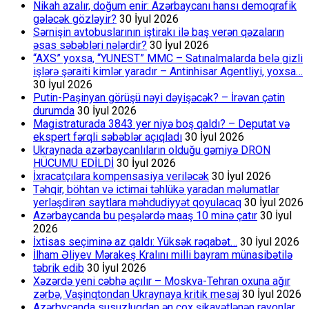
Nikah azalır, doğum enir: Azərbaycanı hansı demoqrafik
gələcək gözləyir?
30 İyul 2026
Sərnişin avtobuslarının iştirakı ilə baş verən qəzaların
əsas səbəbləri nələrdir?
30 İyul 2026
“AXS” yoxsa, “YUNEST” MMC – Satınalmalarda belə gizli
işlərə şəraiti kimlər yaradır – Antinhisar Agentliyi, yoxsa…
30 İyul 2026
Putin-Paşinyan görüşü nəyi dəyişəcək? – İrəvan çətin
durumda
30 İyul 2026
Magistraturada 3843 yer niyə boş qaldı? – Deputat və
ekspert fərqli səbəblər açıqladı
30 İyul 2026
Ukraynada azərbaycanlıların olduğu gəmiyə DRON
HÜCUMU EDİLDİ
30 İyul 2026
İxracatçılara kompensasiya veriləcək
30 İyul 2026
Təhqir, böhtan və ictimai təhlükə yaradan məlumatlar
yerləşdirən saytlara məhdudiyyət qoyulacaq
30 İyul 2026
Azərbaycanda bu peşələrdə maaş 10 minə çatır
30 İyul
2026
İxtisas seçiminə az qaldı: Yüksək rəqabət…
30 İyul 2026
İlham Əliyev Mərakeş Kralını milli bayram münasibətilə
təbrik edib
30 İyul 2026
Xəzərdə yeni cəbhə açılır – Moskva-Tehran oxuna ağır
zərbə, Vaşinqtondan Ukraynaya kritik mesaj
30 İyul 2026
Azərbycanda susuzluqdan ən çox şikayətlənən rayonlar