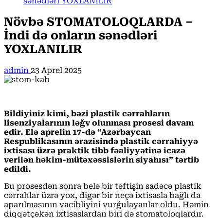
sənədləri YOXLANILIR
Növbə STOMATOLOQLARDA –
İndi də onların sənədləri
YOXLANILIR
admin
23 Aprel 2025
Bildiyiniz kimi, bəzi plastik cərrahların
lisenziyalarının ləğv olunması prosesi davam
edir. Elə aprelin 17-də “Azərbaycan
Respublikasının ərazisində plastik cərrahiyyə
ixtisası üzrə praktik tibb fəaliyyətinə icazə
verilən həkim-mütəxəssislərin siyahısı” tərtib
edildi.
Bu prosesdən sonra belə bir təftişin sadəcə plastik
cərrahlar üzrə yox, digər bir neçə ixtisasla bağlı da
aparılmasının vacibliyini vurğulayanlar oldu. Həmin
diqqətçəkən ixtisaslardan biri də stomatoloqlardır.